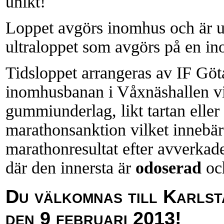
unikt!
Loppet avgörs inomhus och är uni
ultraloppet som avgörs på en i
Tidsloppet arrangeras av IF Göt
inomhusbanan i Våxnäshallen vi
gummiunderlag, likt tartan elle
marathonsanktion vilket innebär a
marathonresultat efter avverka
där den innersta är
odoserad
och
Du välkomnas till Karls
den 9 februari 2013!