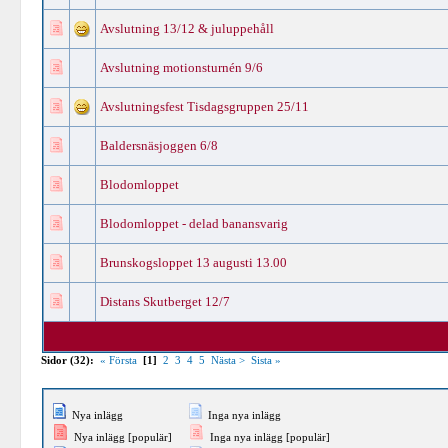
Avslutning 13/12 & juluppehåll
Avslutning motionsturnén 9/6
Avslutningsfest Tisdagsgruppen 25/11
Baldersnäsjoggen 6/8
Blodomloppet
Blodomloppet - delad banansvarig
Brunskogsloppet 13 augusti 13.00
Distans Skutberget 12/7
Sidor (32):
« Första
[1]
2
3
4
5
Nästa >
Sista »
Nya inlägg
Inga nya inlägg
Nya inlägg [populär]
Inga nya inlägg [populär]