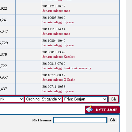
20181210 16:57
,922
Senaste inlägg
:
anna
20110605 20:19
0,241
Senaste inlägg
:
mjcswe
20111118 14:14
5,047
Senaste inlägg
:
anna
20110804 19:49
5,729
Senaste inlägg
:
mjcswe
20160818 13:49
,379
Senaste inlägg
:
Kansliet
20170816 07:19
,722
Senaste inlägg
:
Funktionärsansvarig
20110726 08:17
0,957
Senaste inlägg
:
G Grahn
20120711 19:58
,437
Senaste inlägg
:
mjcswe
Sök i forumet: