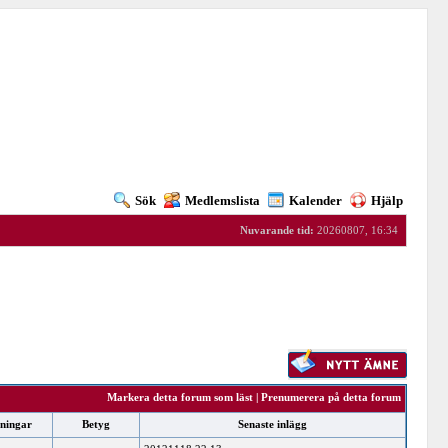
Sök
Medlemslista
Kalender
Hjälp
Nuvarande tid:
20260807, 16:34
Markera detta forum som läst
|
Prenumerera på detta forum
sningar
Betyg
Senaste inlägg