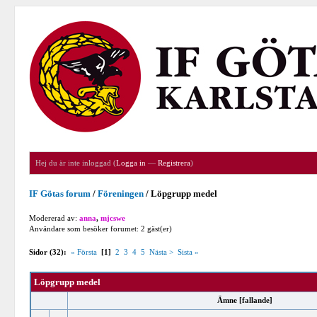
Hej du är inte inloggad (
Logga in
—
Registrera
)
IF Götas forum
/
Föreningen
/
Löpgrupp medel
Modererad av:
anna
,
mjcswe
Användare som besöker forumet: 2 gäst(er)
Sidor (32):
« Första
[1]
2
3
4
5
Nästa >
Sista »
Löpgrupp medel
Ämne
[
fallande
]