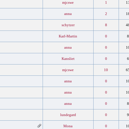
mjcswe
1
1
anna
2
1
schytzer
8
4
Karl-Martin
0
8
anna
0
1
Kansliet
0
6
mjcswe
10
6
anna
0
1
anna
0
1
anna
0
8
lundegard
0
9
Mona
0
1