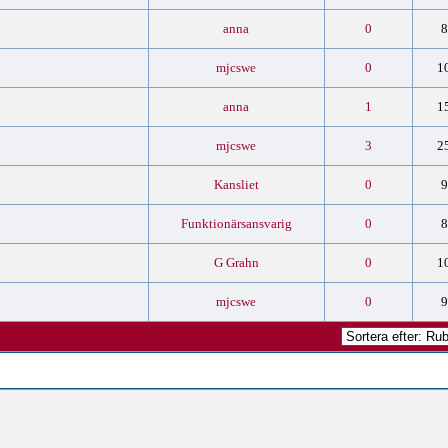
anna
0
8
mjcswe
0
1
anna
1
1
mjcswe
3
2
Kansliet
0
9
Funktionärsansvarig
0
8
G Grahn
0
1
mjcswe
0
9