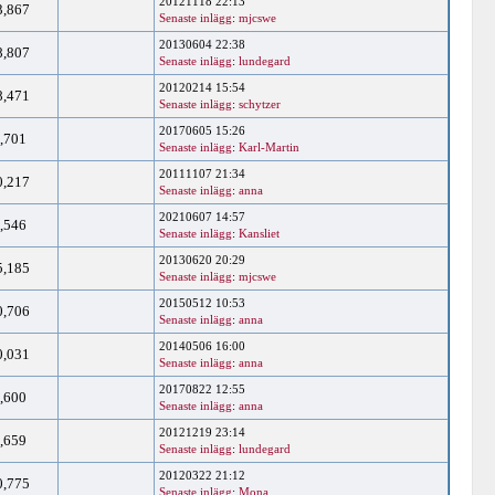
20121118 22:13
3,867
Senaste inlägg
:
mjcswe
20130604 22:38
8,807
Senaste inlägg
:
lundegard
20120214 15:54
8,471
Senaste inlägg
:
schytzer
20170605 15:26
,701
Senaste inlägg
:
Karl-Martin
20111107 21:34
0,217
Senaste inlägg
:
anna
20210607 14:57
,546
Senaste inlägg
:
Kansliet
20130620 20:29
5,185
Senaste inlägg
:
mjcswe
20150512 10:53
0,706
Senaste inlägg
:
anna
20140506 16:00
0,031
Senaste inlägg
:
anna
20170822 12:55
,600
Senaste inlägg
:
anna
20121219 23:14
,659
Senaste inlägg
:
lundegard
20120322 21:12
0,775
Senaste inlägg
:
Mona