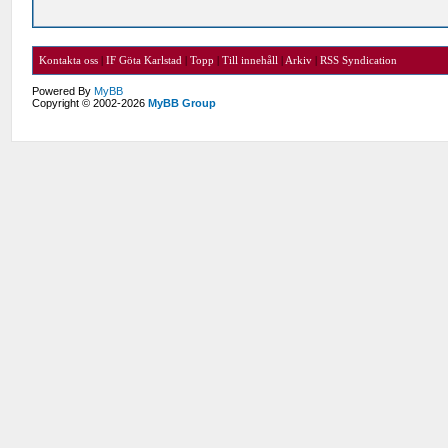
Kontakta oss
|
IF Göta Karlstad
|
Topp
|
Till innehåll
|
Arkiv
|
RSS Syndication
Powered By
MyBB
Copyright © 2002-2026
MyBB Group