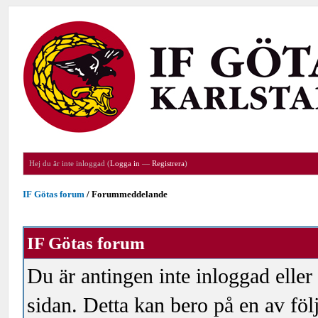
Hej du är inte inloggad (
Logga in
—
Registrera
)
IF Götas forum
/
Forummeddelande
IF Götas forum
Du är antingen inte inloggad eller
sidan. Detta kan bero på en av föl