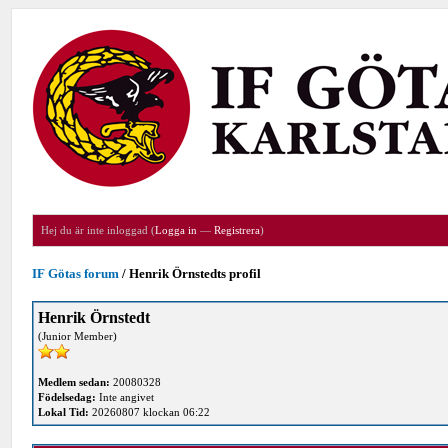
Hej du är inte inloggad (
Logga in
—
Registrera
)
IF Götas forum
/
Henrik Örnstedts profil
Henrik Örnstedt
(Junior Member)
Medlem sedan:
20080328
Födelsedag:
Inte angivet
Lokal Tid:
20260807 klockan 06:22