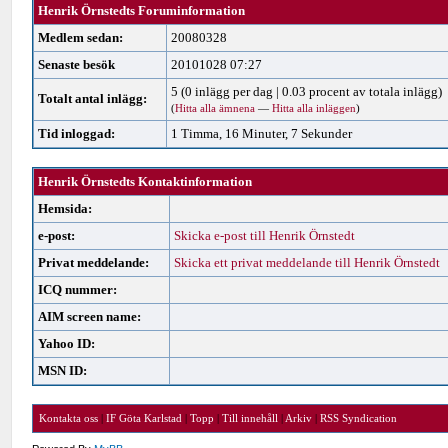
Henrik Örnstedts Foruminformation
Medlem sedan:
20080328
Senaste besök
20101028 07:27
5 (0 inlägg per dag | 0.03 procent av totala inlägg)
Totalt antal inlägg:
(
Hitta alla ämnena
—
Hitta alla inläggen
)
Tid inloggad:
1 Timma, 16 Minuter, 7 Sekunder
Henrik Örnstedts Kontaktinformation
Hemsida:
e-post:
Skicka e-post till Henrik Örnstedt
Privat meddelande:
Skicka ett privat meddelande till Henrik Örnstedt
ICQ nummer:
AIM screen name:
Yahoo ID:
MSN ID:
Kontakta oss
|
IF Göta Karlstad
|
Topp
|
Till innehåll
|
Arkiv
|
RSS Syndication