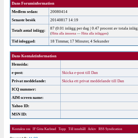
Dans Foruminformation
Medlem sedan:
20080414
Senaste besök
20140817 14:19
87 (0.01 inlägg per dag | 0.47 procent av totala inläg
Totalt antal inlägg:
(
Hitta alla ämnena
—
Hitta alla inläggen
)
Tid inloggad:
18 Timmar, 17 Minuter, 4 Sekunder
Dans Kontaktinformation
Hemsida:
e-post:
Skicka e-post till Dan
Privat meddelande:
Skicka ett privat meddelande till Dan
ICQ nummer:
AIM screen name:
Yahoo ID:
MSN ID:
Kontakta oss
|
IF Göta Karlstad
|
Topp
|
Till innehåll
|
Arkiv
|
RSS Syndication