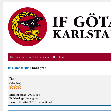
Hej du är inte inloggad (
Logga in
—
Registrera
)
IF Götas forum
/
Dans profil
Dan
(Member)
Medlem sedan:
20080414
Födelsedag:
Inte angivet
Lokal Tid:
20260807 klockan 06:41