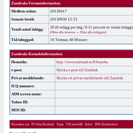
Zandraks Foruminformation
Medlem sedan:
20130417
Senaste besök
20130930 15:53
20 (0 inlägg per dag | 0.11 procent av totala inlägg)
Totalt antal inlägg:
(
Hitta alla ämnena
—
Hitta alla inläggen
)
Tid inloggad:
16 Timmar, 48 Minuter
Zandraks Kontaktinformation
Hemsida:
http://www.nattstad.se/83zandra
e-post:
Skicka e-post till Zandrak
Privat meddelande:
Skicka ett privat meddelande till Zandrak
ICQ nummer:
AIM screen name:
Yahoo ID:
MSN ID:
Kontakta oss
|
IF Göta Karlstad
|
Topp
|
Till innehåll
|
Arkiv
|
RSS Syndication