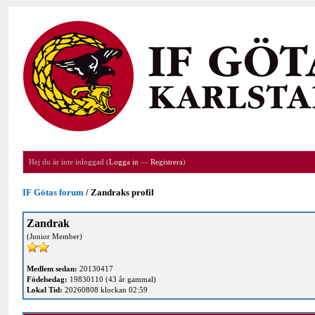
Hej du är inte inloggad (
Logga in
—
Registrera
)
IF Götas forum
/
Zandraks profil
Zandrak
(Junior Member)
Medlem sedan:
20130417
Födelsedag:
19830110 (43 år gammal)
Lokal Tid:
20260808 klockan 02:59