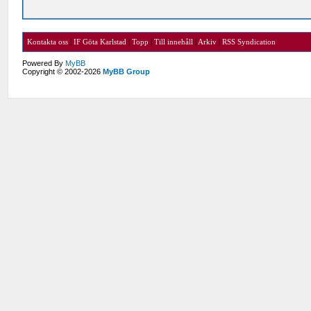
Kontakta oss
|
IF Göta Karlstad
|
Topp
|
Till innehåll
|
Arkiv
|
RSS Syndication
Powered By
MyBB
Copyright © 2002-2026
MyBB Group