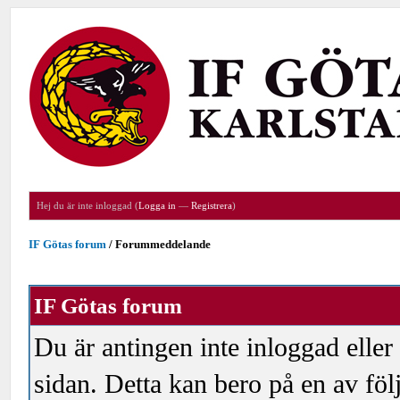
Hej du är inte inloggad (
Logga in
—
Registrera
)
IF Götas forum
/
Forummeddelande
IF Götas forum
Du är antingen inte inloggad eller
sidan. Detta kan bero på en av föl