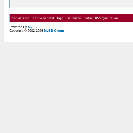
Kontakta oss
|
IF Göta Karlstad
|
Topp
|
Till innehåll
|
Arkiv
|
RSS Syndication
Powered By
MyBB
Copyright © 2002-2026
MyBB Group