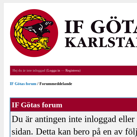
Hej du är inte inloggad (
Logga in
—
Registrera
)
IF Götas forum
/
Forummeddelande
IF Götas forum
Du är antingen inte inloggad eller
sidan. Detta kan bero på en av föl