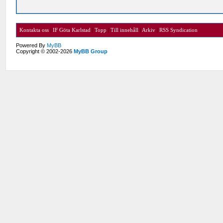
Kontakta oss
|
IF Göta Karlstad
|
Topp
|
Till innehåll
|
Arkiv
|
RSS Syndication
Powered By
MyBB
Copyright © 2002-2026
MyBB Group