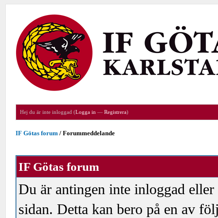
Hej du är inte inloggad (
Logga in
—
Registrera
)
IF Götas forum
/
Forummeddelande
IF Götas forum
Du är antingen inte inloggad eller
sidan. Detta kan bero på en av föl