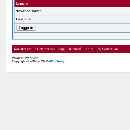
Logga in
Användarnamn:
Lösenord:
Kontakta oss
|
IF Göta Karlstad
|
Topp
|
Till innehåll
|
Arkiv
|
RSS Syndication
Powered By
MyBB
Copyright © 2002-2026
MyBB Group