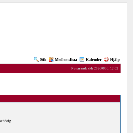
Sök
Medlemslista
Kalender
Hjälp
Nuvarande tid:
20260806, 12:02
behörig.