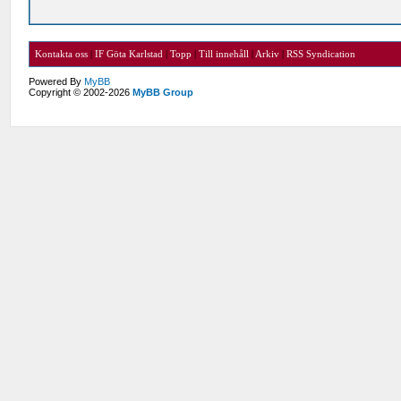
Kontakta oss
|
IF Göta Karlstad
|
Topp
|
Till innehåll
|
Arkiv
|
RSS Syndication
Powered By
MyBB
Copyright © 2002-2026
MyBB Group