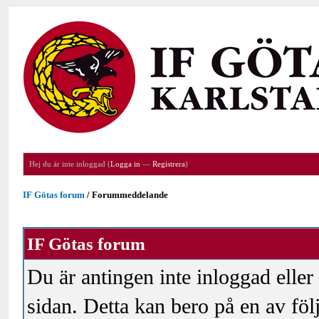
Hej du är inte inloggad (
Logga in
—
Registrera
)
IF Götas forum
/
Forummeddelande
IF Götas forum
Du är antingen inte inloggad eller
sidan. Detta kan bero på en av föl