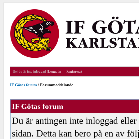
Hej du är inte inloggad (
Logga in
—
Registrera
)
IF Götas forum
/
Forummeddelande
IF Götas forum
Du är antingen inte inloggad eller
sidan. Detta kan bero på en av föl