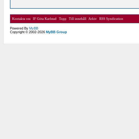
Kontakta oss
|
IF Göta Karlstad
|
Topp
|
Till innehåll
|
Arkiv
|
RSS Syndication
Powered By
MyBB
Copyright © 2002-2026
MyBB Group