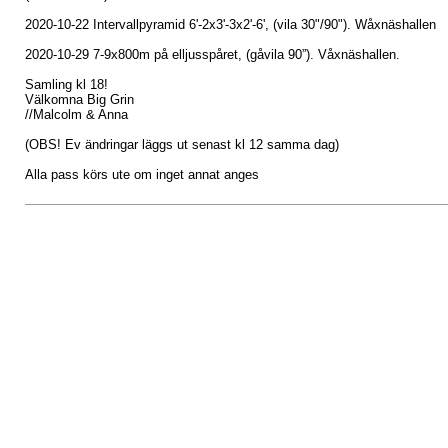
2020-10-22 Intervallpyramid 6'-2x3'-3x2'-6', (vila 30"/90"). Wåxnäshallen
2020-10-29 7-9x800m på elljusspåret, (gåvila 90”). Våxnäshallen.
Samling kl 18!
Välkomna Big Grin
//Malcolm & Anna
(OBS! Ev ändringar läggs ut senast kl 12 samma dag)
Alla pass körs ute om inget annat anges