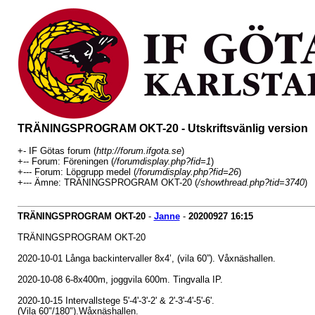
TRÄNINGSPROGRAM OKT-20 - Utskriftsvänlig version
+- IF Götas forum (
http://forum.ifgota.se
)
+-- Forum: Föreningen (
/forumdisplay.php?fid=1
)
+--- Forum: Löpgrupp medel (
/forumdisplay.php?fid=26
)
+--- Ämne: TRÄNINGSPROGRAM OKT-20 (
/showthread.php?tid=3740
)
TRÄNINGSPROGRAM OKT-20
-
Janne
-
20200927
16:15
TRÄNINGSPROGRAM OKT-20
2020-10-01 Långa backintervaller 8x4’, (vila 60”). Våxnäshallen.
2020-10-08 6-8x400m, joggvila 600m. Tingvalla IP.
2020-10-15 Intervallstege 5'-4'-3'-2' & 2'-3'-4'-5'-6'.
(Vila 60"/180").Wåxnäshallen.