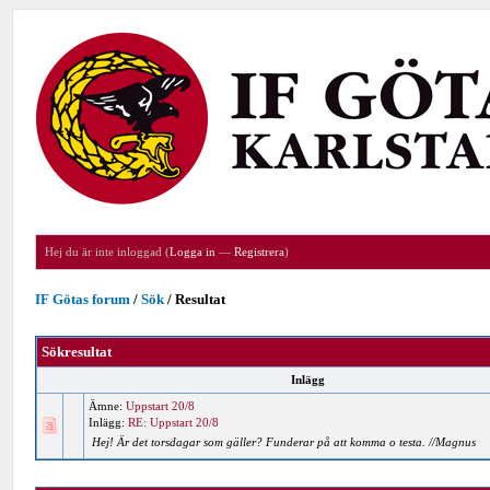
Hej du är inte inloggad (
Logga in
—
Registrera
)
IF Götas forum
/
Sök
/
Resultat
Sökresultat
Inlägg
Ämne:
Uppstart 20/8
Inlägg:
RE: Uppstart 20/8
Hej! Är det torsdagar som gäller? Funderar på att komma o testa. //Magnus