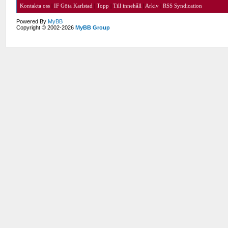
Kontakta oss
|
IF Göta Karlstad
|
Topp
|
Till innehåll
|
Arkiv
|
RSS Syndication
Powered By
MyBB
Copyright © 2002-2026
MyBB Group