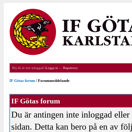
Hej du är inte inloggad (
Logga in
—
Registrera
)
IF Götas forum
/
Forummeddelande
IF Götas forum
Du är antingen inte inloggad eller
sidan. Detta kan bero på en av föl