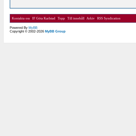
Kontakta oss
|
IF Göta Karlstad
|
Topp
|
Till innehåll
|
Arkiv
|
RSS Syndication
Powered By
MyBB
Copyright © 2002-2026
MyBB Group