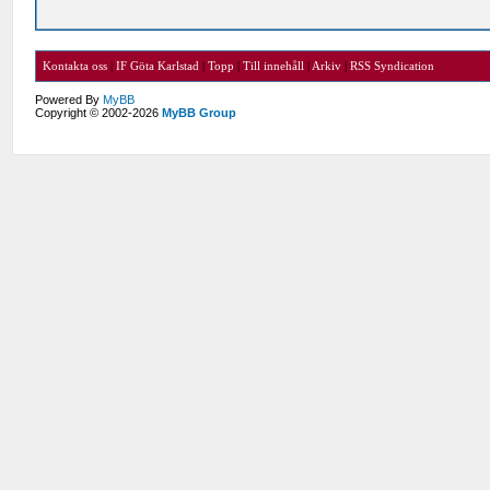
Kontakta oss
|
IF Göta Karlstad
|
Topp
|
Till innehåll
|
Arkiv
|
RSS Syndication
Powered By
MyBB
Copyright © 2002-2026
MyBB Group