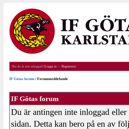
Hej du är inte inloggad (
Logga in
—
Registrera
)
IF Götas forum
/
Forummeddelande
IF Götas forum
Du är antingen inte inloggad eller
sidan. Detta kan bero på en av föl