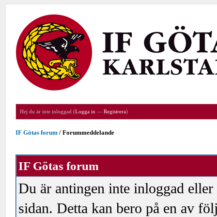
Hej du är inte inloggad (
Logga in
—
Registrera
)
IF Götas forum
/
Forummeddelande
IF Götas forum
Du är antingen inte inloggad eller
sidan. Detta kan bero på en av föl