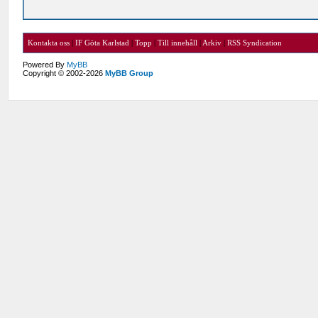
Kontakta oss
|
IF Göta Karlstad
|
Topp
|
Till innehåll
|
Arkiv
|
RSS Syndication
Powered By
MyBB
Copyright © 2002-2026
MyBB Group