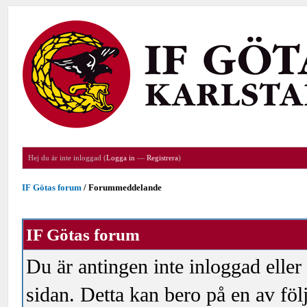
Hej du är inte inloggad (
Logga in
—
Registrera
)
IF Götas forum
/
Forummeddelande
IF Götas forum
Du är antingen inte inloggad eller
sidan. Detta kan bero på en av föl