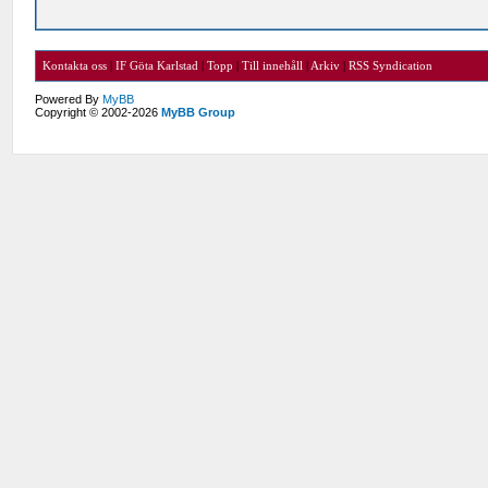
Kontakta oss
|
IF Göta Karlstad
|
Topp
|
Till innehåll
|
Arkiv
|
RSS Syndication
Powered By
MyBB
Copyright © 2002-2026
MyBB Group