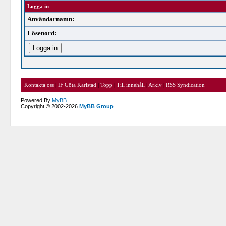
Logga in
Användarnamn:
Lösenord:
Kontakta oss
|
IF Göta Karlstad
|
Topp
|
Till innehåll
|
Arkiv
|
RSS Syndication
Powered By
MyBB
Copyright © 2002-2026
MyBB Group