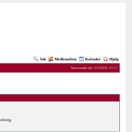
Sök
Medlemslista
Kalender
Hjälp
Nuvarande tid:
20260808, 05:35
behörig.