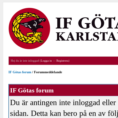
Hej du är inte inloggad (
Logga in
—
Registrera
)
IF Götas forum
/
Forummeddelande
IF Götas forum
Du är antingen inte inloggad eller
sidan. Detta kan bero på en av föl