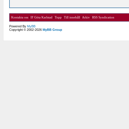
Kontakta oss
|
IF Göta Karlstad
|
Topp
|
Till innehåll
|
Arkiv
|
RSS Syndication
Powered By
MyBB
Copyright © 2002-2026
MyBB Group