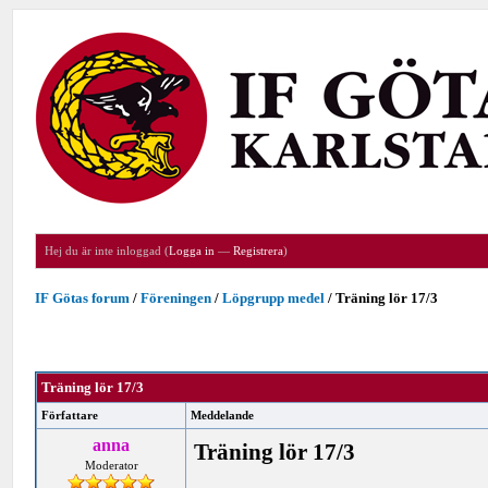
Hej du är inte inloggad (
Logga in
—
Registrera
)
IF Götas forum
/
Föreningen
/
Löpgrupp medel
/
Träning lör 17/3
Träning lör 17/3
Författare
Meddelande
anna
Träning lör 17/3
Moderator