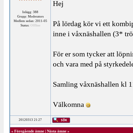
Hej
Inlägg: 388
Grupp: Moderators
Medlem sedan: 2011-05
På lördag kör vi ett kombi
Status:
Offline
inne i våxnäshallen (3* tr
För er som tycker att löpni
och vara med på styrkedel
Samling våxnäshallen kl 1
Välkomna
20120313 21:27
«
Föregående ämne
|
Nästa ämne
»