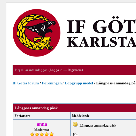
Hej du är inte inloggad (
Logga in
—
Registrera
)
IF Götas forum
/
Föreningen
/
Löpgrupp medel
/
Långpass annandag på
Långpass annandag påsk
Författare
Meddelande
anna
Långpass annandag påsk
Moderator
Hej