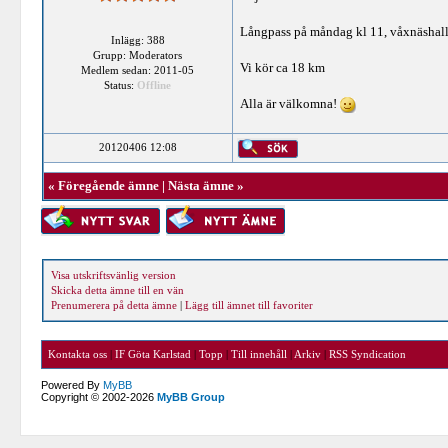
Långpass på måndag kl 11, våxnäshall
Inlägg: 388
Grupp: Moderators
Vi kör ca 18 km
Medlem sedan: 2011-05
Status:
Offline
Alla är välkomna!
20120406 12:08
«
Föregående ämne
|
Nästa ämne
»
Visa utskriftsvänlig version
Skicka detta ämne till en vän
Prenumerera på detta ämne
|
Lägg till ämnet till favoriter
Kontakta oss
|
IF Göta Karlstad
|
Topp
|
Till innehåll
|
Arkiv
|
RSS Syndication
Powered By
MyBB
Copyright © 2002-2026
MyBB Group