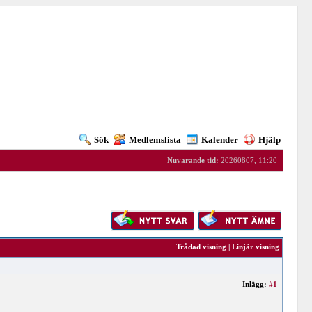
Sök
Medlemslista
Kalender
Hjälp
Nuvarande tid:
20260807, 11:20
Trådad visning
|
Linjär visning
Inlägg:
#1