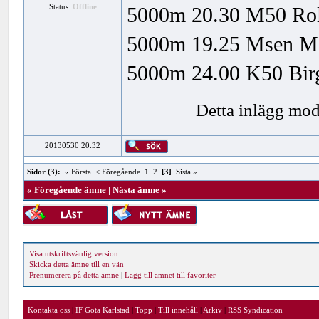
Status:
Offline
5000m 20.30 M50 Rolf
5000m 19.25 Msen Mik
5000m 24.00 K50 Birg
Detta inlägg mod
20130530 20:32
Sidor (3):
« Första
< Föregående
1
2
[3]
Sista »
«
Föregående ämne
|
Nästa ämne
»
Visa utskriftsvänlig version
Skicka detta ämne till en vän
Prenumerera på detta ämne
|
Lägg till ämnet till favoriter
Kontakta oss
|
IF Göta Karlstad
|
Topp
|
Till innehåll
|
Arkiv
|
RSS Syndication