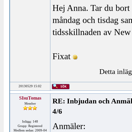
Hej Anna. Tar du bort
måndag och tisdag sam
tidsskillnaden av New
Fixat
Detta inlä
20130529 15:02
SIsuTomas
RE: Inbjudan och Anmäl
Member
4/6
Inlägg: 148
Anmäler:
Grupp: Registered
Medlem sedan: 2009-04