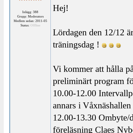
Hej!
Inlägg: 388
Grupp: Moderators
Medlem sedan: 2011-05
Status:
Offline
Lördagen den 12/12 är 
träningsdag !
Vi kommer att hålla på
preliminärt program f
10.00-12.00 Intervallpa
annars i Våxnäshallen
12.00-13.30 Ombyte/du
föreläsning Claes Nyb