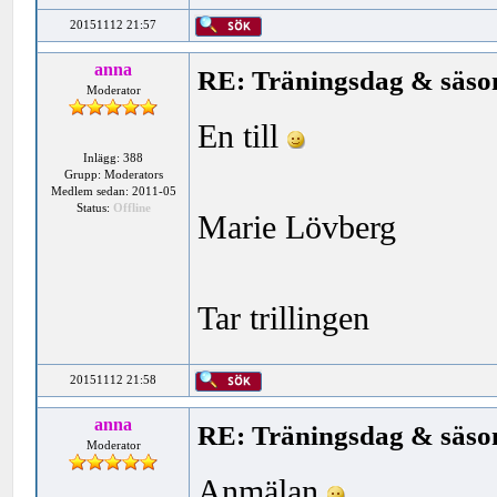
20151112 21:57
anna
RE: Träningsdag & säson
Moderator
En till
Inlägg: 388
Grupp: Moderators
Medlem sedan: 2011-05
Status:
Offline
Marie Lövberg
Tar trillingen
20151112 21:58
anna
RE: Träningsdag & säson
Moderator
Anmälan