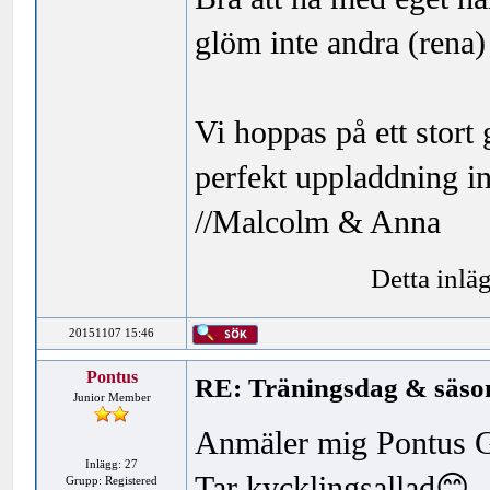
glöm inte andra (rena) 
Vi hoppas på ett stort
perfekt uppladdning in
//Malcolm & Anna
Detta inlä
20151107 15:46
Pontus
RE: Träningsdag & säson
Junior Member
Anmäler mig Pontus G
Inlägg: 27
Tar kycklingsallad😊
Grupp: Registered