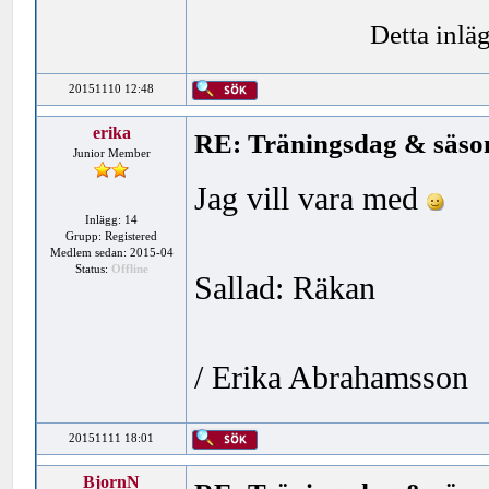
Detta inlä
20151110 12:48
erika
RE: Träningsdag & säson
Junior Member
Jag vill vara med
Inlägg: 14
Grupp: Registered
Medlem sedan: 2015-04
Status:
Offline
Sallad: Räkan
/ Erika Abrahamsson
20151111 18:01
BjornN