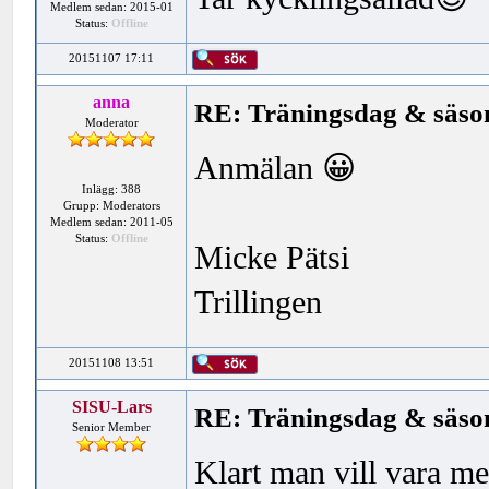
Medlem sedan: 2015-01
Status:
Offline
20151107 17:11
anna
RE: Träningsdag & säson
Moderator
Anmälan 😀
Inlägg: 388
Grupp: Moderators
Medlem sedan: 2011-05
Status:
Offline
Micke Pätsi
Trillingen
20151108 13:51
SISU-Lars
RE: Träningsdag & säson
Senior Member
Klart man vill vara m