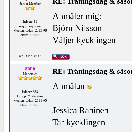
RE: Träningsdag & säson
Junior Member
Anmäler mig:
Inlägg: 31
Björn Nilsson
Grupp: Registered
Medlem sedan: 2013-08
Status:
Offline
Väljer kycklingen
20151111 23:04
anna
RE: Träningsdag & säson
Moderator
Anmälan
Inlägg: 388
Grupp: Moderators
Medlem sedan: 2011-05
Status:
Offline
Jessica Raninen
Tar kycklingen