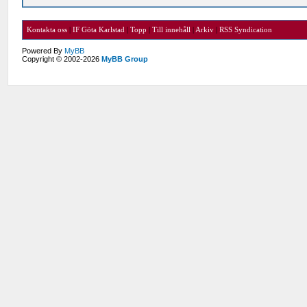
Kontakta oss
|
IF Göta Karlstad
|
Topp
|
Till innehåll
|
Arkiv
|
RSS Syndication
Powered By
MyBB
Copyright © 2002-2026
MyBB Group