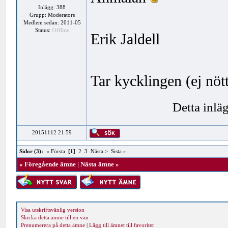
Inlägg: 388
Grupp: Moderators
Medlem sedan: 2011-05
Status:
Offline
Erik Jaldell
Tar kycklingen (ej nöt
Detta inlä
20151112 21:59
Sidor (3):
« Första
[1]
2
3
Nästa >
Sista »
«
Föregående ämne
|
Nästa ämne
»
Visa utskriftsvänlig version
Skicka detta ämne till en vän
Prenumerera på detta ämne
|
Lägg till ämnet till favoriter