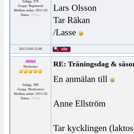
Inlägg: 376
Lars Olsson
Grupp: Registered
Medlem sedan: 2011-03
Status:
Offline
Tar Räkan
/Lasse
20151109 23:00
anna
RE: Träningsdag & säson
Moderator
En anmälan till
Inlägg: 388
Grupp: Moderators
Medlem sedan: 2011-05
Status:
Offline
Anne Ellström
Tar kycklingen (laktos