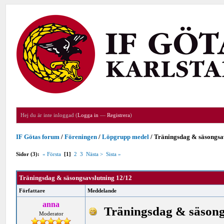
Hej du är inte inloggad (
Logga in
—
Registrera
)
IF Götas forum
/
Föreningen
/
Löpgrupp medel
/
Träningsdag & säsongsa
Sidor (3):
« Första
[1]
2
3
Nästa >
Sista »
Träningsdag & säsongsavslutning 12/12
Författare
Meddelande
anna
Träningsdag & säsong
Moderator