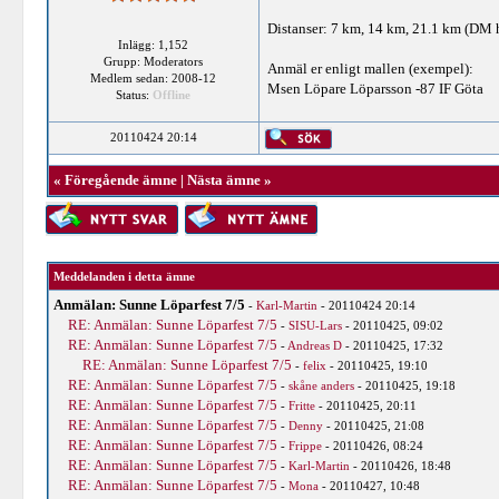
Distanser: 7 km, 14 km, 21.1 km (DM 
Inlägg: 1,152
Grupp: Moderators
Anmäl er enligt mallen (exempel):
Medlem sedan: 2008-12
Msen Löpare Löparsson -87 IF Göta
Status:
Offline
20110424 20:14
«
Föregående ämne
|
Nästa ämne
»
Meddelanden i detta ämne
Anmälan: Sunne Löparfest 7/5
-
Karl-Martin
- 20110424 20:14
RE: Anmälan: Sunne Löparfest 7/5
-
SISU-Lars
- 20110425, 09:02
RE: Anmälan: Sunne Löparfest 7/5
-
Andreas D
- 20110425, 17:32
RE: Anmälan: Sunne Löparfest 7/5
-
felix
- 20110425, 19:10
RE: Anmälan: Sunne Löparfest 7/5
-
skåne anders
- 20110425, 19:18
RE: Anmälan: Sunne Löparfest 7/5
-
Fritte
- 20110425, 20:11
RE: Anmälan: Sunne Löparfest 7/5
-
Denny
- 20110425, 21:08
RE: Anmälan: Sunne Löparfest 7/5
-
Frippe
- 20110426, 08:24
RE: Anmälan: Sunne Löparfest 7/5
-
Karl-Martin
- 20110426, 18:48
RE: Anmälan: Sunne Löparfest 7/5
-
Mona
- 20110427, 10:48