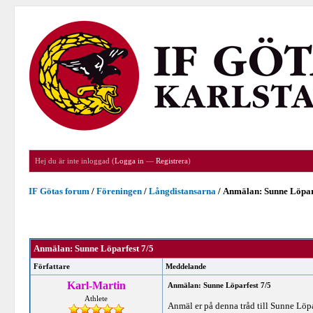
Hej du är inte inloggad (
Logga in
—
Registrera
)
IF Götas forum
/
Föreningen
/
Långdistansarna
/
Anmälan: Sunne Löpar
Anmälan: Sunne Löparfest 7/5
Författare
Meddelande
Karl-Martin
Anmälan: Sunne Löparfest 7/5
Athlete
Anmäl er på denna tråd till Sunne Löpa