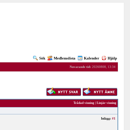
Sök
Medlemslista
Kalender
Hjälp
Nuvarande tid:
20260808, 13:34
Trådad visning
|
Linjär visning
Inlägg:
#1