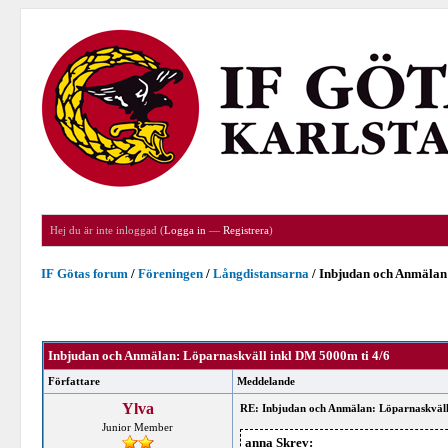
Hej du är inte inloggad (
Logga in
—
Registrera
)
IF Götas forum
/
Föreningen
/
Långdistansarna
/
Inbjudan och Anmälan:
Inbjudan och Anmälan: Löparnaskväll inkl DM 5000m ti 4/6
Författare
Meddelande
Ylva
RE: Inbjudan och Anmälan: Löparnaskväll
Junior Member
anna Skrev: