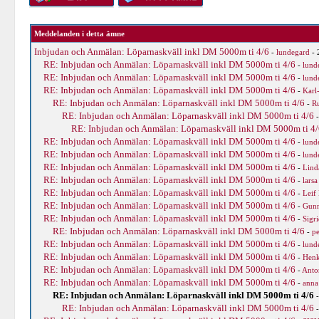
Meddelanden i detta ämne
Inbjudan och Anmälan: Löparnaskväll inkl DM 5000m ti 4/6
-
lundegard
- 
RE: Inbjudan och Anmälan: Löparnaskväll inkl DM 5000m ti 4/6
-
lund
RE: Inbjudan och Anmälan: Löparnaskväll inkl DM 5000m ti 4/6
-
lund
RE: Inbjudan och Anmälan: Löparnaskväll inkl DM 5000m ti 4/6
-
Karl
RE: Inbjudan och Anmälan: Löparnaskväll inkl DM 5000m ti 4/6
-
R
RE: Inbjudan och Anmälan: Löparnaskväll inkl DM 5000m ti 4/6
RE: Inbjudan och Anmälan: Löparnaskväll inkl DM 5000m ti 4/
RE: Inbjudan och Anmälan: Löparnaskväll inkl DM 5000m ti 4/6
-
lund
RE: Inbjudan och Anmälan: Löparnaskväll inkl DM 5000m ti 4/6
-
lund
RE: Inbjudan och Anmälan: Löparnaskväll inkl DM 5000m ti 4/6
-
Lind
RE: Inbjudan och Anmälan: Löparnaskväll inkl DM 5000m ti 4/6
-
larsa
RE: Inbjudan och Anmälan: Löparnaskväll inkl DM 5000m ti 4/6
-
Leif
RE: Inbjudan och Anmälan: Löparnaskväll inkl DM 5000m ti 4/6
-
Gunn
RE: Inbjudan och Anmälan: Löparnaskväll inkl DM 5000m ti 4/6
-
Sigri
RE: Inbjudan och Anmälan: Löparnaskväll inkl DM 5000m ti 4/6
-
pe
RE: Inbjudan och Anmälan: Löparnaskväll inkl DM 5000m ti 4/6
-
lund
RE: Inbjudan och Anmälan: Löparnaskväll inkl DM 5000m ti 4/6
-
Hen
RE: Inbjudan och Anmälan: Löparnaskväll inkl DM 5000m ti 4/6
-
Anto
RE: Inbjudan och Anmälan: Löparnaskväll inkl DM 5000m ti 4/6
-
anna
RE: Inbjudan och Anmälan: Löparnaskväll inkl DM 5000m ti 4/6
RE: Inbjudan och Anmälan: Löparnaskväll inkl DM 5000m ti 4/6