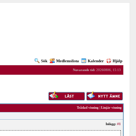
Sök
Medlemslista
Kalender
Hjälp
Nuvarande tid:
20260806, 15:13
Trådad visning
|
Linjär visning
Inlägg:
#1