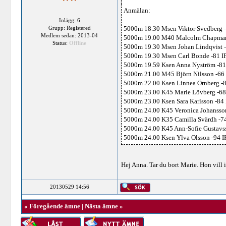
Anmälan:
Inlägg: 6
Grupp: Registered
5000m 18.30 Msen Viktor Svedberg -
Medlem sedan: 2013-04
5000m 19.00 M40 Malcolm Chapman 
Status:
Offline
5000m 19.30 Msen Johan Lindqvist -
5000m 19.30 Msen Carl Bonde -81 I
5000m 19.59 Ksen Anna Nyström -81
5000m 21.00 M45 Björn Nilsson -66 
5000m 22.00 Ksen Linnea Örnberg -8
5000m 23.00 K45 Marie Lövberg -68
5000m 23.00 Ksen Sara Karlsson -84 
5000m 24.00 K45 Veronica Johansson
5000m 24.00 K35 Camilla Svärdh -74
5000m 24.00 K45 Ann-Sofie Gustavss
5000m 24.00 Ksen Ylva Olsson -94 I
Hej Anna. Tar du bort Marie. Hon vill 
20130529 14:56
«
Föregående ämne
|
Nästa ämne
»