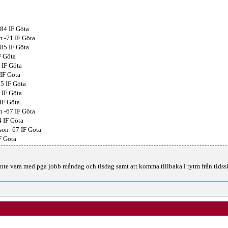
84 IF Göta
-71 IF Göta
85 IF Göta
F Göta
 IF Göta
IF Göta
5 IF Göta
 IF Göta
IF Göta
 -67 IF Göta
 IF Göta
on -67 IF Göta
F Göta
inte vara med pga jobb måndag och tisdag samt att komma tillbaka i rytm från tids