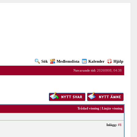
Sök
Medlemslista
Kalender
Hjälp
Nuvarande tid:
20260808, 04:38
Trådad visning
|
Linjär visning
Inlägg:
#1