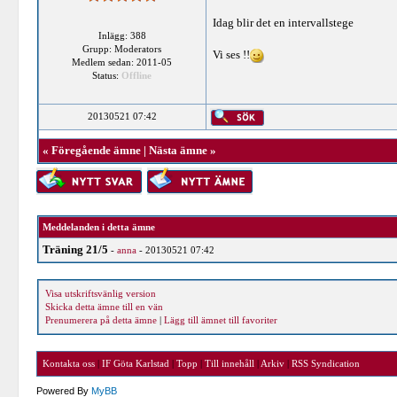
Idag blir det en intervallstege
Inlägg: 388
Grupp: Moderators
Vi ses !!
Medlem sedan: 2011-05
Status:
Offline
20130521 07:42
«
Föregående ämne
|
Nästa ämne
»
Meddelanden i detta ämne
Träning 21/5
-
anna
- 20130521 07:42
Visa utskriftsvänlig version
Skicka detta ämne till en vän
Prenumerera på detta ämne
|
Lägg till ämnet till favoriter
Kontakta oss
|
IF Göta Karlstad
|
Topp
|
Till innehåll
|
Arkiv
|
RSS Syndication
Powered By
MyBB