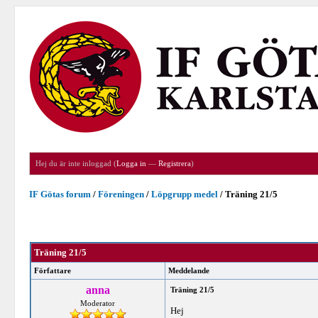
Hej du är inte inloggad (
Logga in
—
Registrera
)
IF Götas forum
/
Föreningen
/
Löpgrupp medel
/
Träning 21/5
Träning 21/5
Författare
Meddelande
anna
Träning 21/5
Moderator
Hej