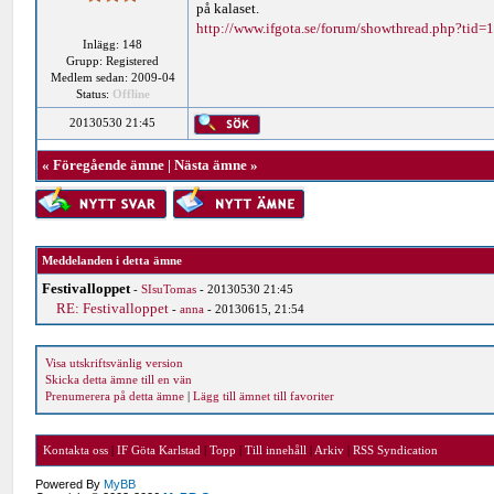
på kalaset.
http://www.ifgota.se/forum/showthread.php?tid=
Inlägg: 148
Grupp: Registered
Medlem sedan: 2009-04
Status:
Offline
20130530 21:45
«
Föregående ämne
|
Nästa ämne
»
Meddelanden i detta ämne
Festivalloppet
-
SIsuTomas
- 20130530 21:45
RE: Festivalloppet
-
anna
- 20130615, 21:54
Visa utskriftsvänlig version
Skicka detta ämne till en vän
Prenumerera på detta ämne
|
Lägg till ämnet till favoriter
Kontakta oss
|
IF Göta Karlstad
|
Topp
|
Till innehåll
|
Arkiv
|
RSS Syndication
Powered By
MyBB