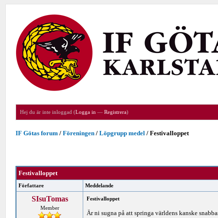
Hej du är inte inloggad (
Logga in
—
Registrera
)
IF Götas forum
/
Föreningen
/
Löpgrupp medel
/
Festivalloppet
Festivalloppet
Författare
Meddelande
SIsuTomas
Festivalloppet
Member
Är ni sugna på att springa världens kanske snabba