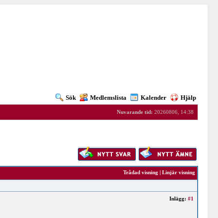
Sök
Medlemslista
Kalender
Hjälp
Nuvarande tid:
20260806, 14:38
Trådad visning
|
Linjär visning
Inlägg:
#1