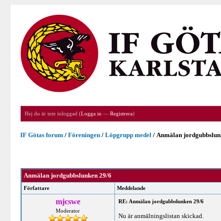
Hej du är inte inloggad (
Logga in
—
Registrera
)
IF Götas forum
/
Föreningen
/
Löpgrupp medel
/
Anmälan jordgubbslun
Anmälan jordgubbslunken 29/6
Författare
Meddelande
mjcswe
RE: Anmälan jordgubbslunken 29/6
Moderator
Nu är anmälningslistan skickad.