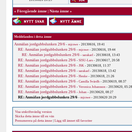
«
Föregående ämne
|
Nästa ämne
»
Meddelanden i detta ämne
Anmälan jordgubbslunken 29/6
-
mjcswe
- 20130616, 19:41
RE: Anmälan jordgubbslunken 29/6
-
mjcswe
- 20130616, 19:44
RE: Anmälan jordgubbslunken 29/6
-
sarakarl
- 20130618, 13:43
RE: Anmälan jordgubbslunken 29/6
-
SISU-Lars
- 20130617, 20:58
RE: Anmälan jordgubbslunken 29/6
-
JSK
- 20130618, 11:37
RE: Anmälan jordgubbslunken 29/6
-
sarakarl
- 20130618, 13:42
RE: Anmälan jordgubbslunken 29/6
-
Henke
- 20130618, 21:26
RE: Anmälan jordgubbslunken 29/6
-
Camilla Svärdh
- 20130619, 08:37
RE: Anmälan jordgubbslunken 29/6
-
Veronica Johansson
- 20130620, 05:2
RE: Anmälan jordgubbslunken 29/6
-
Johan
- 20130620, 08:27
RE: Anmälan jordgubbslunken 29/6
-
mjcswe
- 20130620 20:29
Visa utskriftsvänlig version
Skicka detta ämne till en vän
Prenumerera på detta ämne
|
Lägg till ämnet till favoriter