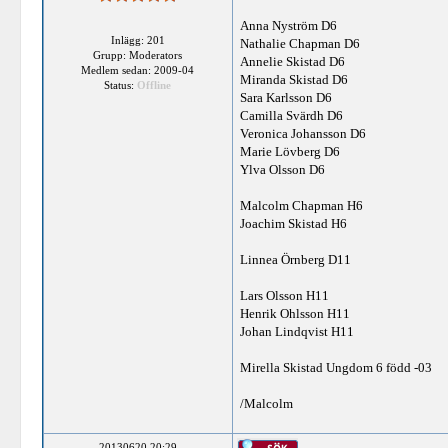
Anna Nyström D6
Inlägg: 201
Nathalie Chapman D6
Grupp: Moderators
Annelie Skistad D6
Medlem sedan: 2009-04
Miranda Skistad D6
Status:
Offline
Sara Karlsson D6
Camilla Svärdh D6
Veronica Johansson D6
Marie Lövberg D6
Ylva Olsson D6
Malcolm Chapman H6
Joachim Skistad H6
Linnea Örnberg D11
Lars Olsson H11
Henrik Ohlsson H11
Johan Lindqvist H11
Mirella Skistad Ungdom 6 född -03
/Malcolm
20130620 20:29