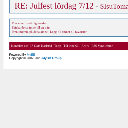
RE: Julfest lördag 7/12
-
SIsuTom
Visa utskriftsvänlig version
Skicka detta ämne till en vän
Prenumerera på detta ämne
|
Lägg till ämnet till favoriter
Kontakta oss
|
IF Göta Karlstad
|
Topp
|
Till innehåll
|
Arkiv
|
RSS Syndication
Powered By
MyBB
Copyright © 2002-2026
MyBB Group