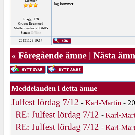
Member
Jag kommer
Inlägg: 178
Grupp: Registered
Medlem sedan: 2008-05
Status:
Offline
20131129 19:17
«
Föregående ämne
|
Nästa ämn
Meddelanden i detta ämne
Julfest lördag 7/12
-
Karl-Martin
- 2
RE: Julfest lördag 7/12
-
Karl-Mar
RE: Julfest lördag 7/12
-
Karl-Mar