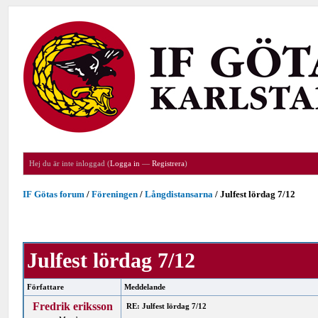
Hej du är inte inloggad (
Logga in
—
Registrera
)
IF Götas forum
/
Föreningen
/
Långdistansarna
/
Julfest lördag 7/12
Julfest lördag 7/12
Författare
Meddelande
Fredrik eriksson
RE: Julfest lördag 7/12