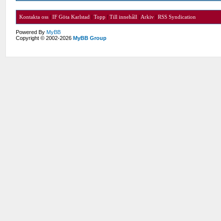
Kontakta oss
|
IF Göta Karlstad
|
Topp
|
Till innehåll
|
Arkiv
|
RSS Syndication
Powered By
MyBB
Copyright © 2002-2026
MyBB Group