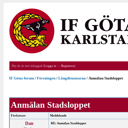
Hej du är inte inloggad (
Logga in
—
Registrera
)
IF Götas forum
/
Föreningen
/
Långdistansarna
/
Anmälan Stadsloppet
Anmälan Stadsloppet
Författare
Meddelande
Dan
RE: Anmälan Stadsloppet