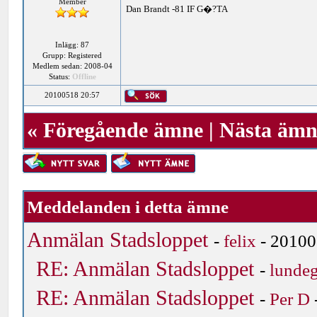
Member
Dan Brandt -81 IF G�?TA
Inlägg: 87
Grupp: Registered
Medlem sedan: 2008-04
Status:
Offline
20100518 20:57
«
Föregående ämne
|
Nästa ämn
Meddelanden i detta ämne
Anmälan Stadsloppet
-
felix
- 20100
RE: Anmälan Stadsloppet
-
lunde
RE: Anmälan Stadsloppet
-
Per D