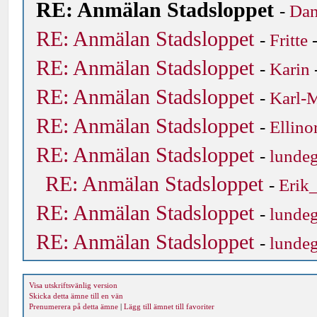
RE: Anmälan Stadsloppet
-
Da
RE: Anmälan Stadsloppet
-
Fritte
-
RE: Anmälan Stadsloppet
-
Karin
RE: Anmälan Stadsloppet
-
Karl-M
RE: Anmälan Stadsloppet
-
Ellino
RE: Anmälan Stadsloppet
-
lunde
RE: Anmälan Stadsloppet
-
Erik
RE: Anmälan Stadsloppet
-
lunde
RE: Anmälan Stadsloppet
-
lunde
Visa utskriftsvänlig version
Skicka detta ämne till en vän
Prenumerera på detta ämne
|
Lägg till ämnet till favoriter