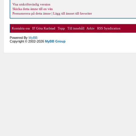
Visa utskriftsvänlig version
Skicka detta ämne till en vän
Prenumerera på detta ämne
|
Lägg till ämnet till favoriter
Kontakta oss
|
IF Göta Karlstad
|
Topp
|
Till innehåll
|
Arkiv
|
RSS Syndication
Powered By
MyBB
Copyright © 2002-2026
MyBB Group