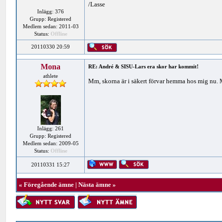
/Lasse
Inlägg: 376
Grupp: Registered
Medlem sedan: 2011-03
Status:
Offline
20110330 20:59
Mona
RE: André & SISU-Lars era skor har kommit!
athlete
Mm, skorna är i säkert förvar hemma hos mig nu. M
Inlägg: 261
Grupp: Registered
Medlem sedan: 2009-05
Status:
Offline
20110331 15:27
«
Föregående ämne
|
Nästa ämne
»