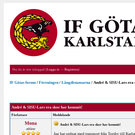
Hej du är inte inloggad (
Logga in
—
Registrera
)
IF Götas forum
/
Föreningen
/
Långdistansarna
/
André & SISU-Lars era 
André & SISU-Lars era skor har kommit!
Författare
Meddelande
Mona
André & SISU-Lars era skor har kommit!
athlete
Jag har ordnat med transport från Torsby till Karl