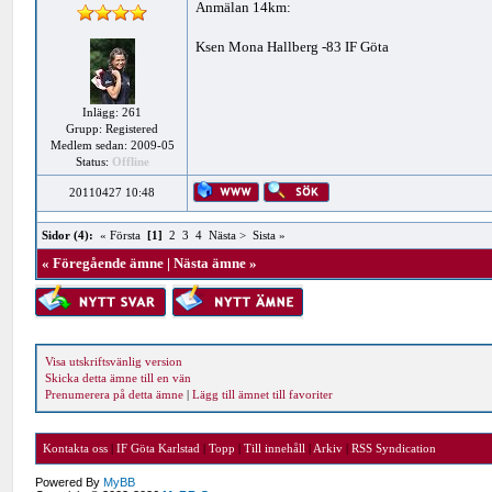
Anmälan 14km:
Ksen Mona Hallberg -83 IF Göta
Inlägg: 261
Grupp: Registered
Medlem sedan: 2009-05
Status:
Offline
20110427 10:48
Sidor (4):
« Första
[1]
2
3
4
Nästa >
Sista »
«
Föregående ämne
|
Nästa ämne
»
Visa utskriftsvänlig version
Skicka detta ämne till en vän
Prenumerera på detta ämne
|
Lägg till ämnet till favoriter
Kontakta oss
|
IF Göta Karlstad
|
Topp
|
Till innehåll
|
Arkiv
|
RSS Syndication
Powered By
MyBB