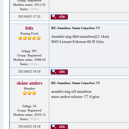
Grupp: Registered
Medlem sedan: 2011-01
Status:
Offline
20110425 17:32
felix
RE: Anmälan: Sunne Löparfest 7/5
Posting Freak
Anmäler mig:Halvmarathon(21.1km)
M45 Lennart Eriksson-66 IF Göta
Inlägg: 997
Grupp: Registered
Medlem sedan: 2008-04
Status:
Offline
20110425 19:10
skåne anders
RE: Anmälan: Sunne Löparfest 7/5
Member
anmäler mig till matathon
msen anders nilsson -77 if göta
Inlägg: 54
Grupp: Registered
Medlem sedan: 2010-12
Status:
Offline
20110425 19:18