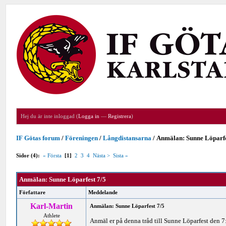
Hej du är inte inloggad (
Logga in
—
Registrera
)
IF Götas forum
/
Föreningen
/
Långdistansarna
/
Anmälan: Sunne Löparfe
Sidor (4):
« Första
[1]
2
3
4
Nästa >
Sista »
Anmälan: Sunne Löparfest 7/5
Författare
Meddelande
Karl-Martin
Anmälan: Sunne Löparfest 7/5
Athlete
Anmäl er på denna tråd till Sunne Löparfest den 7: