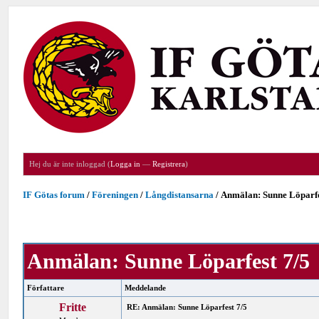
Hej du är inte inloggad (
Logga in
—
Registrera
)
IF Götas forum
/
Föreningen
/
Långdistansarna
/
Anmälan: Sunne Löparfe
Anmälan: Sunne Löparfest 7/5
Författare
Meddelande
Fritte
RE: Anmälan: Sunne Löparfest 7/5