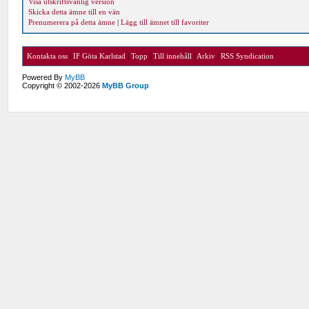
Visa utskriftsvänlig version
Skicka detta ämne till en vän
Prenumerera på detta ämne
|
Lägg till ämnet till favoriter
Kontakta oss
|
IF Göta Karlstad
|
Topp
|
Till innehåll
|
Arkiv
|
RSS Syndication
Powered By
MyBB
Copyright © 2002-2026
MyBB Group