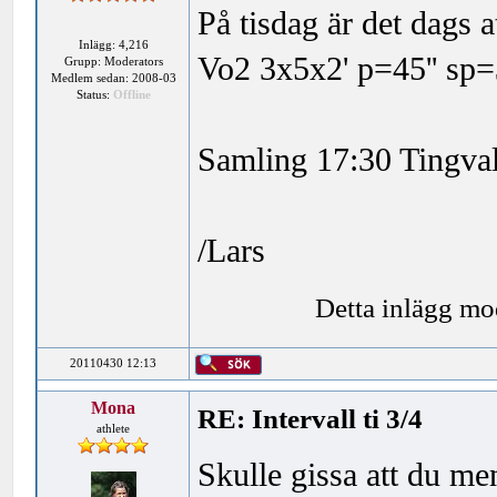
På tisdag är det dags 
Inlägg: 4,216
Vo2 3x5x2' p=45'' sp=
Grupp: Moderators
Medlem sedan: 2008-03
Status:
Offline
Samling 17:30 Tingval
/Lars
Detta inlägg mo
20110430 12:13
Mona
RE: Intervall ti 3/4
athlete
Skulle gissa att du men