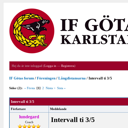
Hej du är inte inloggad (
Logga in
—
Registrera
)
IF Götas forum
/
Föreningen
/
Långdistansarna
/
Intervall ti 3/5
Sidor (2):
« Första
[1]
2
Nästa >
Sista »
Intervall ti 3/5
Författare
Meddelande
lundegard
Intervall ti 3/5
Coach