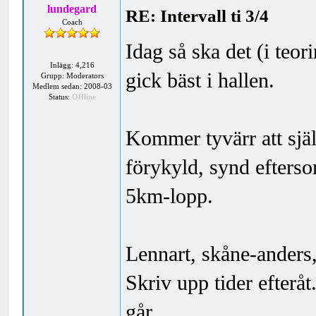
lundegard
RE: Intervall ti 3/4
Coach
Idag så ska det (i teor
Inlägg: 4,216
gick bäst i hallen.
Grupp: Moderators
Medlem sedan: 2008-03
Status:
Offline
Kommer tyvärr att sjä
förykyld, synd efters
5km-lopp.
Lennart, skåne-anders
Skriv upp tider efteråt.
går.