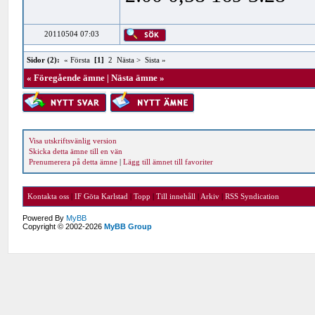
20110504 07:03
Sidor (2):
« Första
[1]
2
Nästa >
Sista »
«
Föregående ämne
|
Nästa ämne
»
Visa utskriftsvänlig version
Skicka detta ämne till en vän
Prenumerera på detta ämne
|
Lägg till ämnet till favoriter
Kontakta oss
|
IF Göta Karlstad
|
Topp
|
Till innehåll
|
Arkiv
|
RSS Syndication
Powered By
MyBB
Copyright © 2002-2026
MyBB Group