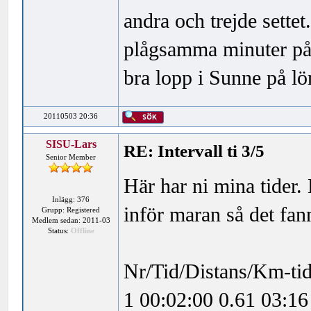
andra och trejde settet
plågsamma minuter på 
bra lopp i Sunne på lö
20110503 20:36
SISU-Lars
RE: Intervall ti 3/5
Senior Member
Här har ni mina tider. 
Inlägg: 376
inför maran så det fann
Grupp: Registered
Medlem sedan: 2011-03
Status:
Offline
Nr/Tid/Distans/Km-tid
1 00:02:00 0.61 03:16