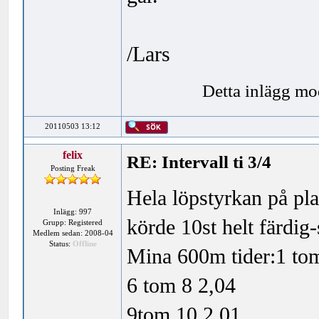
/Lars
Detta inlägg mo
20110503 13:12
felix
RE: Intervall ti 3/4
Posting Freak
Hela löpstyrkan på p
Inlägg: 997
körde 10st helt färdig-
Grupp: Registered
Medlem sedan: 2008-04
Status:
Offline
Mina 600m tider:1 to
6 tom 8 2,04
9tom 10 2,01