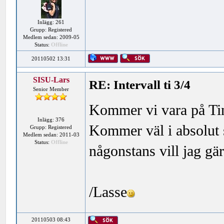
Inlägg: 261
Grupp: Registered
Medlem sedan: 2009-05
Status:
Offline
20110502 13:31
SISU-Lars
RE: Intervall ti 3/4
Senior Member
Kommer vi vara på Ting
Inlägg: 376
Kommer väl i absolut s
Grupp: Registered
Medlem sedan: 2011-03
Status:
Offline
någonstans vill jag gär
/Lasse
20110503 08:43