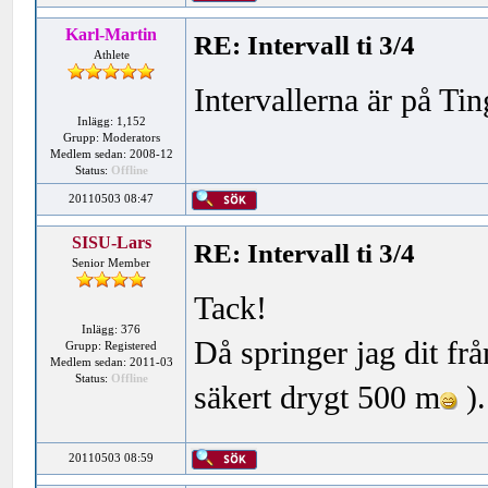
Karl-Martin
RE: Intervall ti 3/4
Athlete
Intervallerna är på Tin
Inlägg: 1,152
Grupp: Moderators
Medlem sedan: 2008-12
Status:
Offline
20110503 08:47
SISU-Lars
RE: Intervall ti 3/4
Senior Member
Tack!
Inlägg: 376
Då springer jag dit fr
Grupp: Registered
Medlem sedan: 2011-03
Status:
Offline
säkert drygt 500 m
).
20110503 08:59