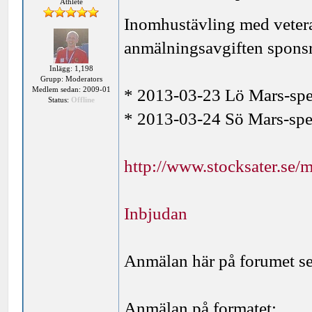
Athlete
Inomhustävling med vetera
anmälningsavgiften spons
Inlägg: 1,198
Grupp: Moderators
Medlem sedan: 2009-01
* 2013-03-23 Lö Mars-sp
Status:
Offline
* 2013-03-24 Sö Mars-sp
http://www.stocksater.se/
Inbjudan
Anmälan här på forumet se
Anmälan på formatet: