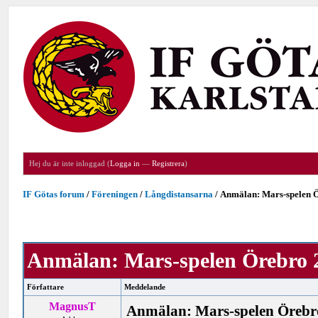
Hej du är inte inloggad (
Logga in
—
Registrera
)
IF Götas forum
/
Föreningen
/
Långdistansarna
/
Anmälan: Mars-spelen Ö
Anmälan: Mars-spelen Örebro 2
Författare
Meddelande
MagnusT
Anmälan: Mars-spelen Örebr