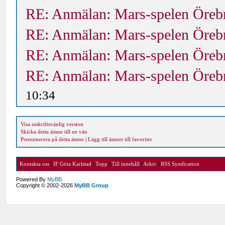
RE: Anmälan: Mars-spelen Öreb
RE: Anmälan: Mars-spelen Öreb
RE: Anmälan: Mars-spelen Öreb
RE: Anmälan: Mars-spelen Öreb
10:34
Visa utskriftsvänlig version
Skicka detta ämne till en vän
Prenumerera på detta ämne
|
Lägg till ämnet till favoriter
Kontakta oss
|
IF Göta Karlstad
|
Topp
|
Till innehåll
|
Arkiv
|
RSS Syndication
Powered By
MyBB
Copyright © 2002-2026
MyBB Group