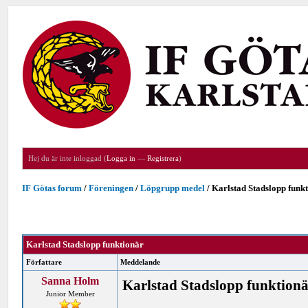
Hej du är inte inloggad (
Logga in
—
Registrera
)
IF Götas forum
/
Föreningen
/
Löpgrupp medel
/
Karlstad Stadslopp funk
Karlstad Stadslopp funktionär
Författare
Meddelande
Sanna Holm
Karlstad Stadslopp funktion
Junior Member