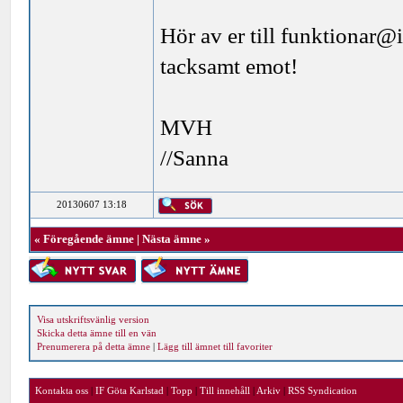
Hör av er till funktionar@if
tacksamt emot!
MVH
//Sanna
20130607 13:18
«
Föregående ämne
|
Nästa ämne
»
Visa utskriftsvänlig version
Skicka detta ämne till en vän
Prenumerera på detta ämne
|
Lägg till ämnet till favoriter
Kontakta oss
|
IF Göta Karlstad
|
Topp
|
Till innehåll
|
Arkiv
|
RSS Syndication