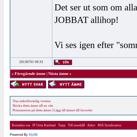
Det ser ut som om alla
JOBBAT allihop!
Vi ses igen efter "som
20130701 09:33
«
Föregående ämne
|
Nästa ämne
»
Visa utskriftsvänlig version
Skicka detta ämne till en vän
Prenumerera på detta ämne
|
Lägg till ämnet till favoriter
Kontakta oss
|
IF Göta Karlstad
|
Topp
|
Till innehåll
|
Arkiv
|
RSS Syndication
Powered By
MyBB