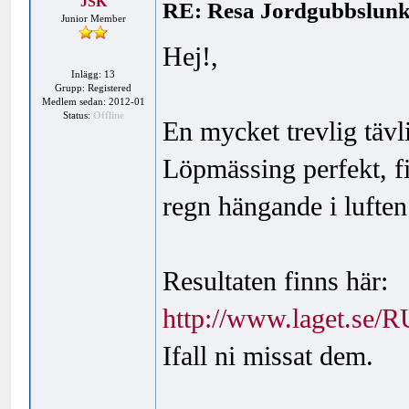
JSK
RE: Resa Jordgubbslun
Junior Member
Hej!,
Inlägg: 13
Grupp: Registered
Medlem sedan: 2012-01
Status:
Offline
En mycket trevlig tävl
Löpmässing perfekt, f
regn hängande i luften.
Resultaten finns här:
http://www.laget.s
Ifall ni missat dem.