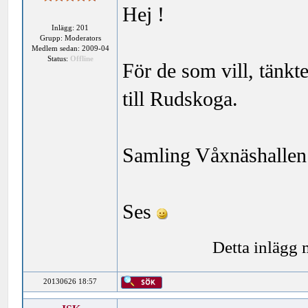
Hej !
Inlägg: 201
Grupp: Moderators
Medlem sedan: 2009-04
Status:
Offline
För de som vill, tänkt
till Rudskoga.
Samling Våxnäshallen k
Ses
Detta inlägg
20130626 18:57