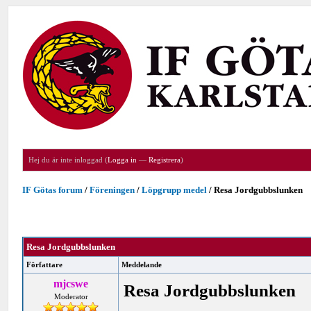
Hej du är inte inloggad (
Logga in
—
Registrera
)
IF Götas forum
/
Föreningen
/
Löpgrupp medel
/
Resa Jordgubbslunken
Resa Jordgubbslunken
Författare
Meddelande
mjcswe
Resa Jordgubbslunken
Moderator