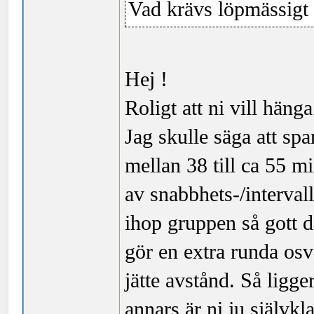
Vad krävs löpmässigt 
Hej !
Roligt att ni vill häng
Jag skulle säga att sp
mellan 38 till ca 55 m
av snabbhets-/intervall
ihop gruppen så gott 
gör en extra runda osv),
jätte avstånd. Så ligg
annars är ni ju självkl