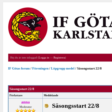
Hej du är inte inloggad (
Logga in
—
Registrera
)
IF Götas forum
/
Föreningen
/
Löpgrupp medel
/
Säsongsstart 22/8
Säsongsstart 22/8
Författare
Meddelande
anna
Säsongsstart 22/8
Moderator