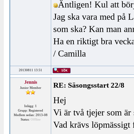
Äntligen! Kul att bör
Jag ska vara med på L
som ska? Kan man anm
Ha en riktigt bra vecka
/ Camilla
20130811 13:51
Jennis
RE: Säsongsstart 22/8
Junior Member
Hej
Inlägg: 1
Vi är två tjejer som ä
Grupp: Registered
Medlem sedan: 2013-08
Status:
Offline
Vad krävs löpmässigt f