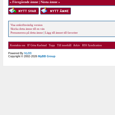
«
Föregående ämne
|
Nästa ämne
»
Visa utskriftsvänlig version
Skicka detta ämne till en vän
Prenumerera på detta ämne
|
Lägg till ämnet till favoriter
Kontakta oss
|
IF Göta Karlstad
|
Topp
|
Till innehåll
|
Arkiv
|
RSS Syndication
Powered By
MyBB
Copyright © 2002-2026
MyBB Group