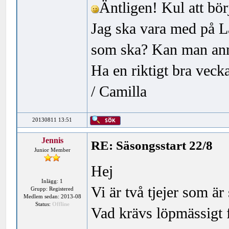
Äntligen! Kul att bör
Jag ska vara med på L
som ska? Kan man anm
Ha en riktigt bra vecka
/ Camilla
20130811 13:51
Jennis
RE: Säsongsstart 22/8
Junior Member
Hej
Inlägg: 1
Vi är två tjejer som ä
Grupp: Registered
Medlem sedan: 2013-08
Status:
Offline
Vad krävs löpmässigt f