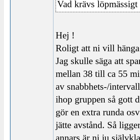
Vad krävs löpmässigt 
Hej !
Roligt att ni vill häng
Jag skulle säga att sp
mellan 38 till ca 55 m
av snabbhets-/intervall
ihop gruppen så gott 
gör en extra runda osv),
jätte avstånd. Så ligg
annars är ni ju självkl