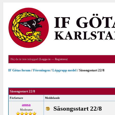
Hej du är inte inloggad (
Logga in
—
Registrera
)
IF Götas forum
/
Föreningen
/
Löpgrupp medel
/
Säsongsstart 22/8
Säsongsstart 22/8
Författare
Meddelande
anna
Säsongsstart 22/8
Moderator