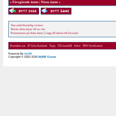
«
Föregående ämne
|
Nästa ämne
»
Visa utskriftsvänlig version
Skicka detta ämne till en vän
Prenumerera på detta ämne
|
Lägg till ämnet till favoriter
Kontakta oss
|
IF Göta Karlstad
|
Topp
|
Till innehåll
|
Arkiv
|
RSS Syndication
Powered By
MyBB
Copyright © 2002-2026
MyBB Group