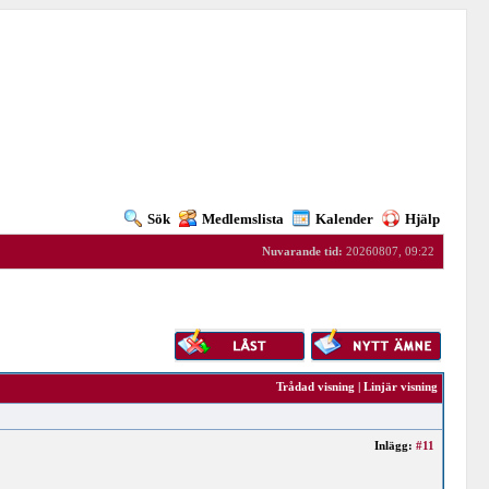
Sök
Medlemslista
Kalender
Hjälp
Nuvarande tid:
20260807, 09:22
Trådad visning
|
Linjär visning
Inlägg:
#11