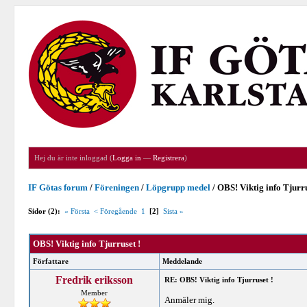
Hej du är inte inloggad (
Logga in
—
Registrera
)
IF Götas forum
/
Föreningen
/
Löpgrupp medel
/
OBS! Viktig info Tjurru
Sidor (2):
« Första
< Föregående
1
[2]
Sista »
OBS! Viktig info Tjurruset !
Författare
Meddelande
Fredrik eriksson
RE: OBS! Viktig info Tjurruset !
Member
Anmäler mig.