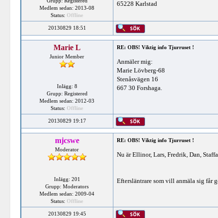
Grupp: Registered
65228 Karlstad
Medlem sedan: 2013-08
Status:
Offline
20130829 18:51
Marie L
RE: OBS! Viktig info Tjurruset !
Junior Member
Anmäler mig:
Marie Lövberg-68
Stenåsvägen 16
Inlägg: 8
667 30 Forshaga.
Grupp: Registered
Medlem sedan: 2012-03
Status:
Offline
20130829 19:17
mjcswe
RE: OBS! Viktig info Tjurruset !
Moderator
Nu är Ellinor, Lars, Fredrik, Dan, Staf
Inlägg: 201
Eftersläntrare som vill anmäla sig får g
Grupp: Moderators
Medlem sedan: 2009-04
Status:
Offline
20130829 19:45