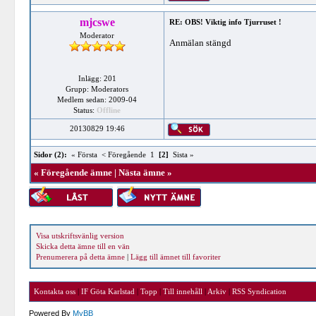
mjcswe
RE: OBS! Viktig info Tjurruset !
Moderator
Anmälan stängd
Inlägg: 201
Grupp: Moderators
Medlem sedan: 2009-04
Status:
Offline
20130829 19:46
Sidor (2):
« Första
< Föregående
1
[2]
Sista »
«
Föregående ämne
|
Nästa ämne
»
Visa utskriftsvänlig version
Skicka detta ämne till en vän
Prenumerera på detta ämne
|
Lägg till ämnet till favoriter
Kontakta oss
|
IF Göta Karlstad
|
Topp
|
Till innehåll
|
Arkiv
|
RSS Syndication
Powered By
MyBB