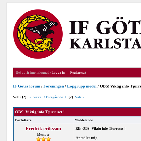
Hej du är inte inloggad (
Logga in
—
Registrera
)
IF Götas forum
/
Föreningen
/
Löpgrupp medel
/
OBS! Viktig info Tjurru
Sidor (2):
« Första
< Föregående
1
[2]
Sista »
OBS! Viktig info Tjurruset !
Författare
Meddelande
Fredrik eriksson
RE: OBS! Viktig info Tjurruset !
Member
Anmäler mig.