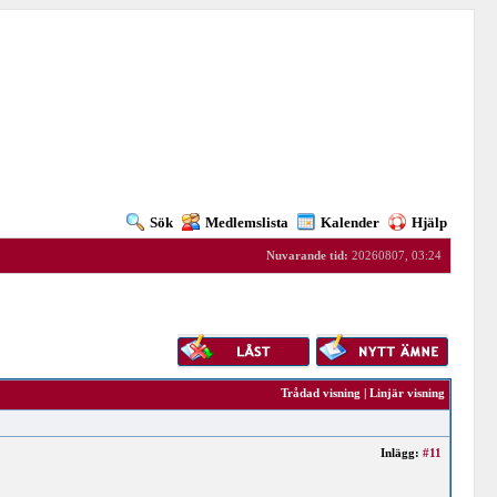
Sök
Medlemslista
Kalender
Hjälp
Nuvarande tid:
20260807, 03:24
Trådad visning
|
Linjär visning
Inlägg:
#11