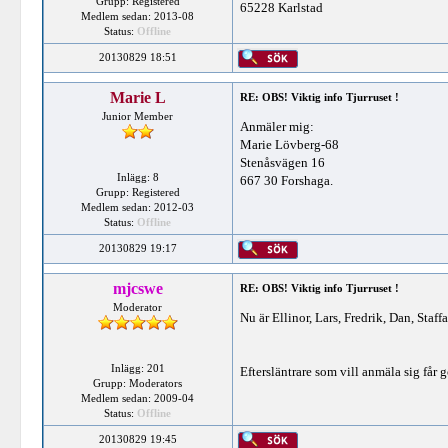
Grupp: Registered
65228 Karlstad
Medlem sedan: 2013-08
Status:
Offline
20130829 18:51
Marie L
RE: OBS! Viktig info Tjurruset !
Junior Member
Anmäler mig:
Marie Lövberg-68
Stenåsvägen 16
Inlägg: 8
667 30 Forshaga.
Grupp: Registered
Medlem sedan: 2012-03
Status:
Offline
20130829 19:17
mjcswe
RE: OBS! Viktig info Tjurruset !
Moderator
Nu är Ellinor, Lars, Fredrik, Dan, Staf
Inlägg: 201
Eftersläntrare som vill anmäla sig får g
Grupp: Moderators
Medlem sedan: 2009-04
Status:
Offline
20130829 19:45