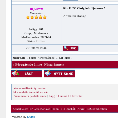
mjcswe
RE: OBS! Viktig info Tjurruset !
Moderator
Anmälan stängd
Inlägg: 201
Grupp: Moderators
Medlem sedan: 2009-04
Status:
Offline
20130829 19:46
Sidor (2):
« Första
< Föregående
1
[2]
Sista »
«
Föregående ämne
|
Nästa ämne
»
Visa utskriftsvänlig version
Skicka detta ämne till en vän
Prenumerera på detta ämne
|
Lägg till ämnet till favoriter
Kontakta oss
|
IF Göta Karlstad
|
Topp
|
Till innehåll
|
Arkiv
|
RSS Syndication
Powered By
MyBB