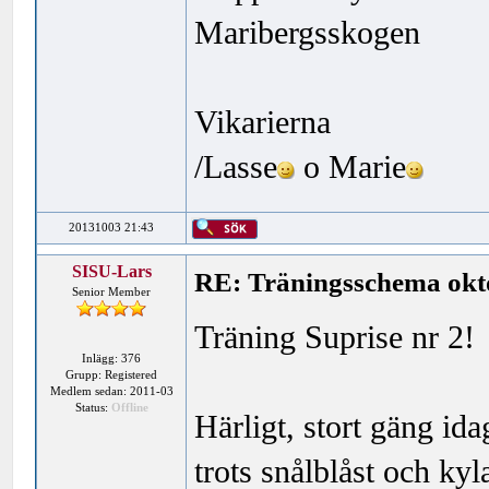
Maribergsskogen
Vikarierna
/Lasse
o Marie
20131003 21:43
SISU-Lars
RE: Träningsschema okt
Senior Member
Träning Suprise nr 2!
Inlägg: 376
Grupp: Registered
Medlem sedan: 2011-03
Status:
Offline
Härligt, stort gäng id
trots snålblåst och kyl