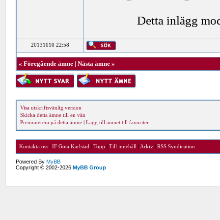
Detta inlägg mo
20131010 22:58
«
Föregående ämne
|
Nästa ämne
»
Visa utskriftsvänlig version
Skicka detta ämne till en vän
Prenumerera på detta ämne
|
Lägg till ämnet till favoriter
Kontakta oss
|
IF Göta Karlstad
|
Topp
|
Till innehåll
|
Arkiv
|
RSS Syndication
Powered By
MyBB
Copyright © 2002-2026
MyBB Group