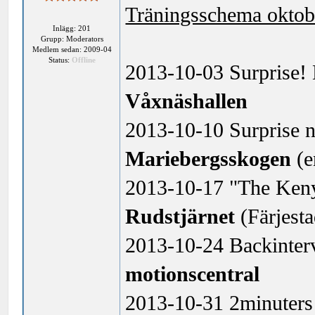
Träningsschema oktob
Inlägg: 201
Grupp: Moderators
Medlem sedan: 2009-04
Status:
Offline
2013-10-03 Surprise! 
Våxnäshallen
2013-10-10 Surprise nr
Mariebergsskogen
(e
2013-10-17 "The Kenya
Rudstjärnet
(Färjesta
2013-10-24 Backinterv
motionscentral
2013-10-31 2minuters i