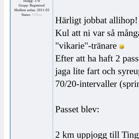
Inlägg: 376
Grupp: Registered
Medlem sedan: 2011-03
Status:
Offline
Härligt jobbat allihop!
Kul att ni var så mång
"vikarie"-tränare
Efter att ha haft 2 pas
jaga lite fart och sy
70/20-intervaller (spri
Passet blev:
2 km uppjogg till Ting