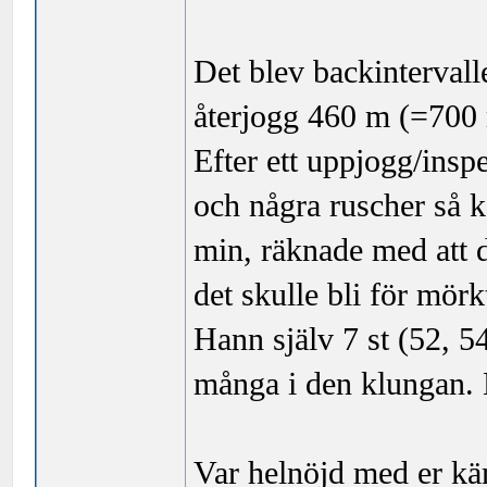
Det blev backinterval
återjogg 460 m (=700 
Efter ett uppjogg/ins
och några ruscher så 
min, räknade med att de
det skulle bli för mör
Hann själv 7 st (52, 54
många i den klungan. 
Var helnöjd med er käm