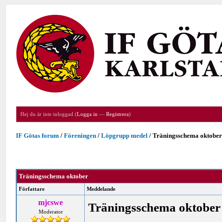
Hej du är inte inloggad (
Logga in
—
Registrera
)
IF Götas forum
/
Föreningen
/
Löpgrupp medel
/
Träningsschema oktobe
Träningsschema oktober
Författare
Meddelande
mjcswe
Träningsschema oktober
Moderator