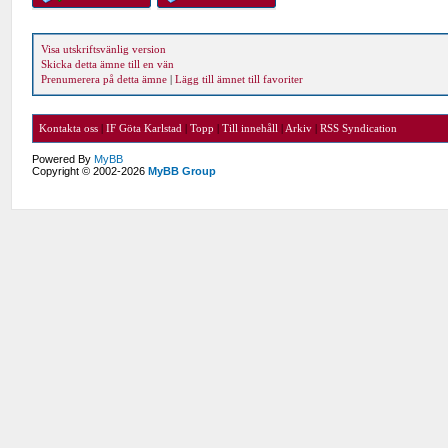
Visa utskriftsvänlig version
Skicka detta ämne till en vän
Prenumerera på detta ämne
|
Lägg till ämnet till favoriter
Kontakta oss
|
IF Göta Karlstad
|
Topp
|
Till innehåll
|
Arkiv
|
RSS Syndication
Powered By
MyBB
Copyright © 2002-2026
MyBB Group