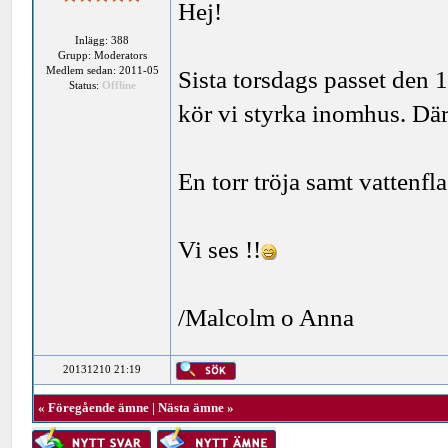
Hej!
Inlägg: 388
Grupp: Moderators
Medlem sedan: 2011-05
Sista torsdags passet den 1
Status:
Offline
kör vi styrka inomhus. Däre
En torr tröja samt vattenfla
Vi ses !!
/Malcolm o Anna
20131210 21:19
«
Föregående ämne
|
Nästa ämne
»