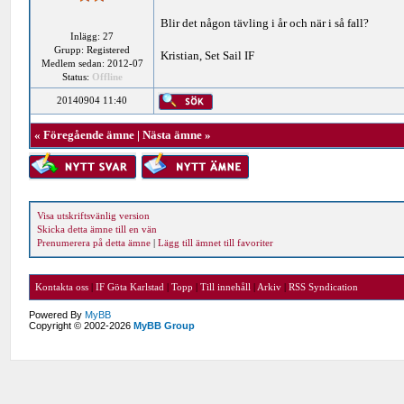
Blir det någon tävling i år och när i så fall?
Inlägg: 27
Grupp: Registered
Kristian, Set Sail IF
Medlem sedan: 2012-07
Status:
Offline
20140904 11:40
«
Föregående ämne
|
Nästa ämne
»
Visa utskriftsvänlig version
Skicka detta ämne till en vän
Prenumerera på detta ämne
|
Lägg till ämnet till favoriter
Kontakta oss
|
IF Göta Karlstad
|
Topp
|
Till innehåll
|
Arkiv
|
RSS Syndication
Powered By
MyBB
Copyright © 2002-2026
MyBB Group