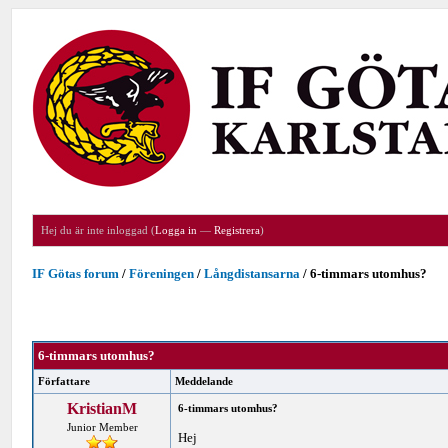
Hej du är inte inloggad (
Logga in
—
Registrera
)
IF Götas forum
/
Föreningen
/
Långdistansarna
/
6-timmars utomhus?
6-timmars utomhus?
Författare
Meddelande
KristianM
6-timmars utomhus?
Junior Member
Hej