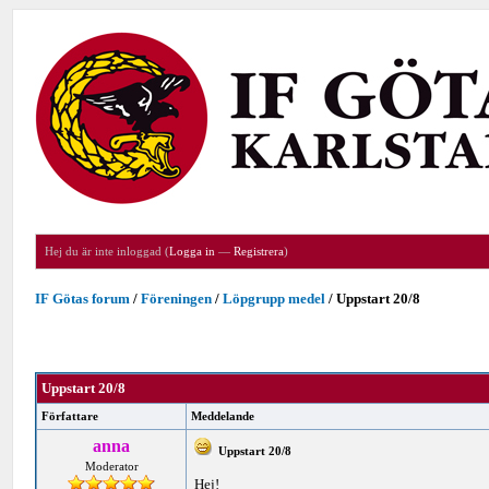
Hej du är inte inloggad (
Logga in
—
Registrera
)
IF Götas forum
/
Föreningen
/
Löpgrupp medel
/
Uppstart 20/8
Uppstart 20/8
Författare
Meddelande
anna
Uppstart 20/8
Moderator
Hej!