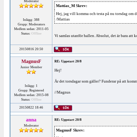
Moderator
Mattias_M Skrev:
Hej, jag vill komma och testa på nu torsdag om de
/Mattias
Inlägg: 388
Grupp: Moderators
Medlem sedan: 2011-05
Status:
Offline
Vi samlas utanför hallen. Absolut, det är bara att
20150816 20:50
MagnusF
RE: Uppstart 20/8
Junior Member
Hej!
Är det torsdagar som gäller? Funderar på att komm
Inlägg: 1
Grupp: Registered
//Magnus
Medlem sedan: 2015-08
Status:
Offline
20150822 18:46
anna
RE: Uppstart 20/8
Moderator
MagnusF Skrev: