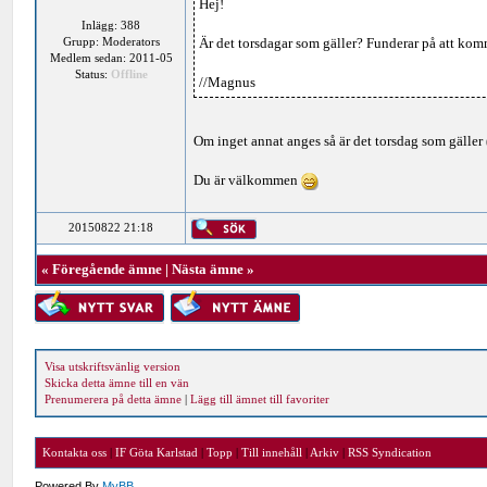
Hej!
Inlägg: 388
Grupp: Moderators
Är det torsdagar som gäller? Funderar på att kom
Medlem sedan: 2011-05
Status:
Offline
//Magnus
Om inget annat anges så är det torsdag som gäller 
Du är välkommen
20150822 21:18
«
Föregående ämne
|
Nästa ämne
»
Visa utskriftsvänlig version
Skicka detta ämne till en vän
Prenumerera på detta ämne
|
Lägg till ämnet till favoriter
Kontakta oss
|
IF Göta Karlstad
|
Topp
|
Till innehåll
|
Arkiv
|
RSS Syndication
Powered By
MyBB