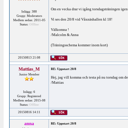
Om en vecka drar vi igång torsdagsträningen ige
Inlägg: 388
Grupp: Moderators
Vi ses den 20/8 vid Våxnäshallen kl 18!
Medlem sedan: 2011-05
Status:
Offline
Välkomna !
/Malcolm & Anna
(Träningsschema kommer inom kort)
20150813 21:08
Mattias_M
RE: Uppstart 20/8
Junior Member
Hej, jag vill komma och testa på nu torsdag om de
/Mattias
Inlägg: 6
Grupp: Registered
Medlem sedan: 2015-08
Status:
Offline
20150816 14:11
anna
RE: Uppstart 20/8