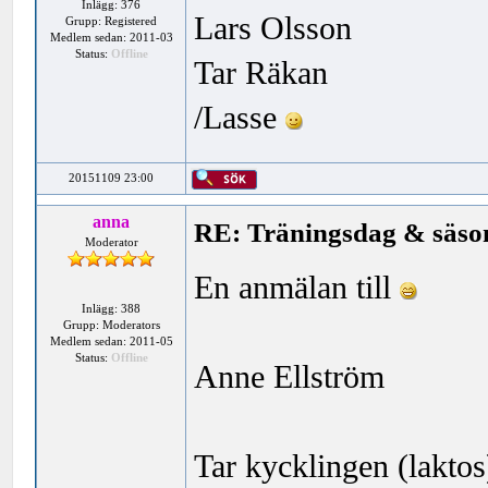
Inlägg: 376
Lars Olsson
Grupp: Registered
Medlem sedan: 2011-03
Status:
Offline
Tar Räkan
/Lasse
20151109 23:00
anna
RE: Träningsdag & säson
Moderator
En anmälan till
Inlägg: 388
Grupp: Moderators
Medlem sedan: 2011-05
Status:
Offline
Anne Ellström
Tar kycklingen (laktos