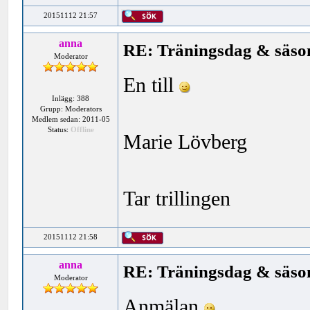
20151112 21:57
anna
RE: Träningsdag & säson
Moderator
En till
Inlägg: 388
Grupp: Moderators
Medlem sedan: 2011-05
Status:
Offline
Marie Lövberg
Tar trillingen
20151112 21:58
anna
RE: Träningsdag & säson
Moderator
Anmälan