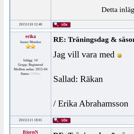
Detta inlä
20151110 12:48
erika
RE: Träningsdag & säson
Junior Member
Jag vill vara med
Inlägg: 14
Grupp: Registered
Medlem sedan: 2015-04
Status:
Offline
Sallad: Räkan
/ Erika Abrahamsson
20151111 18:01
BjornN