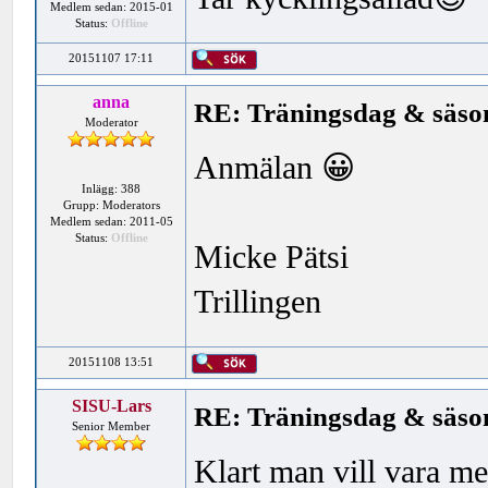
Medlem sedan: 2015-01
Status:
Offline
20151107 17:11
anna
RE: Träningsdag & säson
Moderator
Anmälan 😀
Inlägg: 388
Grupp: Moderators
Medlem sedan: 2011-05
Status:
Offline
Micke Pätsi
Trillingen
20151108 13:51
SISU-Lars
RE: Träningsdag & säson
Senior Member
Klart man vill vara m