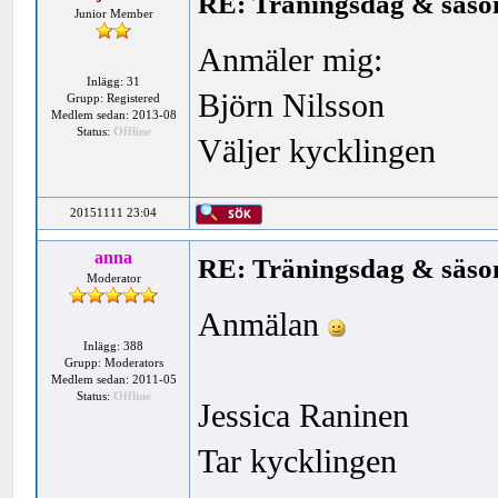
RE: Träningsdag & säson
Junior Member
Anmäler mig:
Inlägg: 31
Björn Nilsson
Grupp: Registered
Medlem sedan: 2013-08
Status:
Offline
Väljer kycklingen
20151111 23:04
anna
RE: Träningsdag & säson
Moderator
Anmälan
Inlägg: 388
Grupp: Moderators
Medlem sedan: 2011-05
Status:
Offline
Jessica Raninen
Tar kycklingen