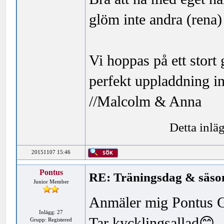
glöm inte andra (rena) 
Vi hoppas på ett stort
perfekt uppladdning in
//Malcolm & Anna
Detta inlä
20151107 15:46
Pontus
RE: Träningsdag & säson
Junior Member
Anmäler mig Pontus G
Inlägg: 27
Tar kycklingsallad😊
Grupp: Registered