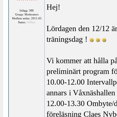
Hej!
Inlägg: 388
Grupp: Moderators
Medlem sedan: 2011-05
Status:
Offline
Lördagen den 12/12 är 
träningsdag !
Vi kommer att hålla på
preliminärt program f
10.00-12.00 Intervallpa
annars i Våxnäshallen
12.00-13.30 Ombyte/du
föreläsning Claes Nyb