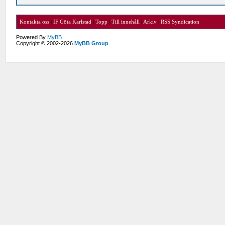
Kontakta oss
|
IF Göta Karlstad
|
Topp
|
Till innehåll
|
Arkiv
|
RSS Syndication
Powered By
MyBB
Copyright © 2002-2026
MyBB Group