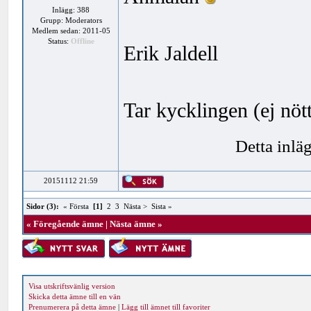
Inlägg: 388
Grupp: Moderators
Medlem sedan: 2011-05
Status:
Offline
Erik Jaldell
Tar kycklingen (ej nöt
Detta inlä
20151112 21:59
Sidor (3):
« Första
[1]
2
3
Nästa >
Sista »
«
Föregående ämne
|
Nästa ämne
»
Visa utskriftsvänlig version
Skicka detta ämne till en vän
Prenumerera på detta ämne
|
Lägg till ämnet till favoriter