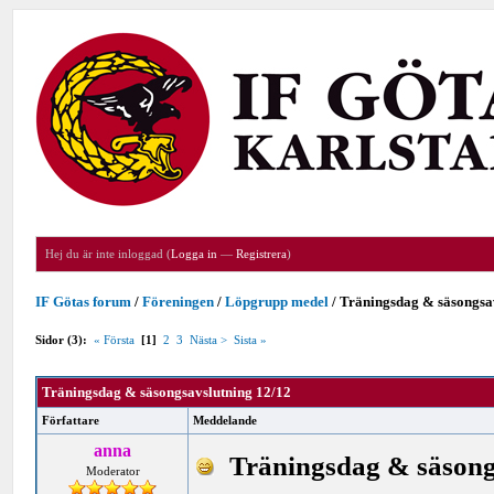
Hej du är inte inloggad (
Logga in
—
Registrera
)
IF Götas forum
/
Föreningen
/
Löpgrupp medel
/
Träningsdag & säsongsa
Sidor (3):
« Första
[1]
2
3
Nästa >
Sista »
Träningsdag & säsongsavslutning 12/12
Författare
Meddelande
anna
Träningsdag & säsong
Moderator