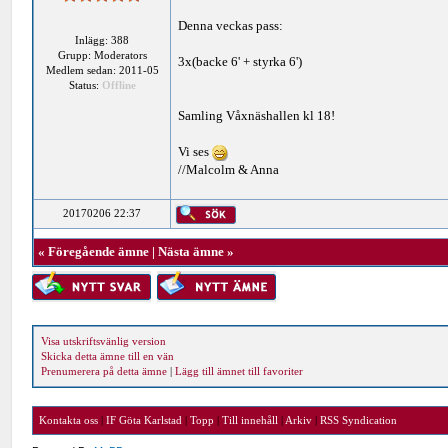
Denna veckas pass:
Inlägg: 388
Grupp: Moderators
3x(backe 6' + styrka 6')
Medlem sedan: 2011-05
Status:
Offline
Samling Våxnäshallen kl 18!
Vi ses
//Malcolm & Anna
20170206 22:37
«
Föregående ämne
|
Nästa ämne
»
Visa utskriftsvänlig version
Skicka detta ämne till en vän
Prenumerera på detta ämne
|
Lägg till ämnet till favoriter
Kontakta oss
|
IF Göta Karlstad
|
Topp
|
Till innehåll
|
Arkiv
|
RSS Syndication