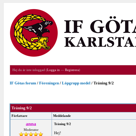
Hej du är inte inloggad (
Logga in
—
Registrera
)
IF Götas forum
/
Föreningen
/
Löpgrupp medel
/
Träning 9/2
Träning 9/2
Författare
Meddelande
anna
Träning 9/2
Moderator
Hej!