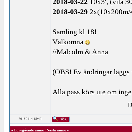
2018-03-22
10x3', (vila 3
2018-03-29
2x(10x200m/40
Samling kl 18!
Välkomna
//Malcolm & Anna
(OBS! Ev ändringar läggs 
Alla pass körs ute om inge
D
20180114 15:40
«
Föregående ämne
|
Nästa ämne
»