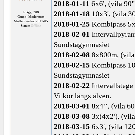
2018-01-11
6x6', (vila 90
2018-01-18
10x3', (vila 3
Inlägg: 388
Grupp: Moderators
Medlem sedan: 2011-05
2018-01-25
Kombipass 5x(4
Status:
Offline
2018-02-01
Intervallpyrami
Sundstagymnasiet
2018-02-08
8x800m, (vila 
2018-02-15
Kombipass 10'-
Sundstagymnasiet
2018-02-22
Intervallstege 2
Vi kör längs älven.
2018-03-01
8x4’’, (vila 60
2018-03-08
3x(4x2'), (vil
2018-03-15
6x3', (vila 12