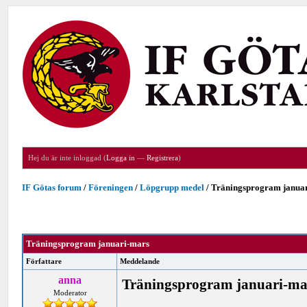
Hej du är inte inloggad (
Logga in
—
Registrera
)
IF Götas forum
/
Föreningen
/
Löpgrupp medel
/
Träningsprogram janua
Träningsprogram januari-mars
Författare
Meddelande
anna
Träningsprogram januari-ma
Moderator