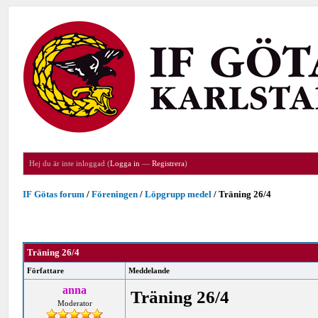
Hej du är inte inloggad (
Logga in
—
Registrera
)
IF Götas forum
/
Föreningen
/
Löpgrupp medel
/
Träning 26/4
Träning 26/4
Författare
Meddelande
anna
Träning 26/4
Moderator