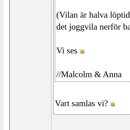
(Vilan är halva löpti
det joggvila nerför b
Vi ses
//Malcolm & Anna
Vart samlas vi?