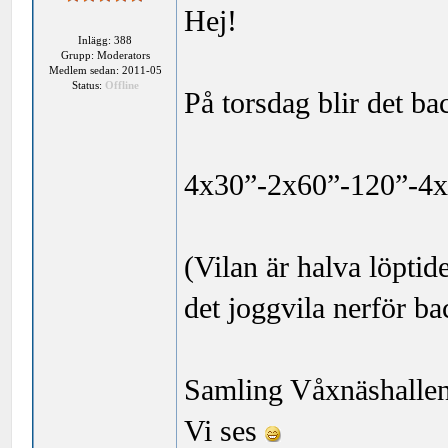
Hej!
Inlägg: 388
Grupp: Moderators
Medlem sedan: 2011-05
Status:
Offline
På torsdag blir det bac
4x30”-2x60”-120”-4
(Vilan är halva löptid
det joggvila nerför ba
Samling Våxnäshallen
Vi ses