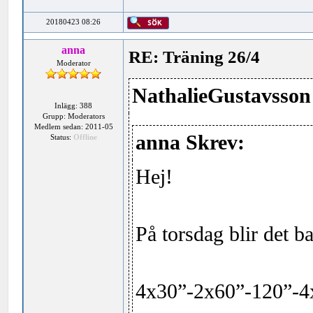
20180423 08:26
anna
RE: Träning 26/4
Moderator
NathalieGustavsson
Inlägg: 388
Grupp: Moderators
Medlem sedan: 2011-05
anna Skrev:
Status:
Offline
Hej!
På torsdag blir det ba
4x30”-2x60”-120”-4