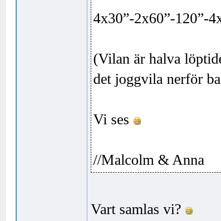
4x30”-2x60”-120”-4
(Vilan är halva löpti
det joggvila nerför b
Vi ses
//Malcolm & Anna
Vart samlas vi?