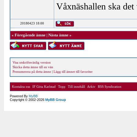
Våxnäshallen ska det
20180423 18:00
«
Föregående ämne
|
Nästa ämne
»
Visa utskriftsvänlig version
Skicka detta ämne till en vän
Prenumerera på detta ämne
|
Lägg till ämnet till favoriter
Kontakta oss
|
IF Göta Karlstad
|
Topp
|
Till innehåll
|
Arkiv
|
RSS Syndication
Powered By
MyBB
Copyright © 2002-2026
MyBB Group